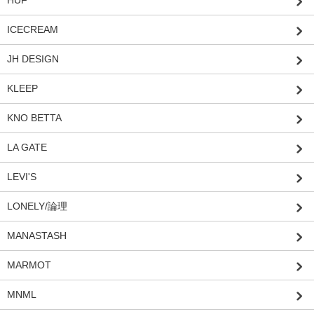
HUF
ICECREAM
JH DESIGN
KLEEP
KNO BETTA
LA GATE
LEVI'S
LONELY/論理
MANASTASH
MARMOT
MNML