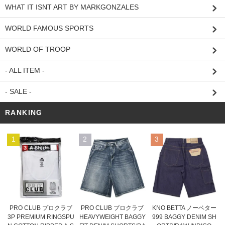
WHAT IT ISNT ART BY MARKGONZALES
WORLD FAMOUS SPORTS
WORLD OF TROOP
- ALL ITEM -
- SALE -
RANKING
1
2
3
PRO CLUB プロクラブ
PRO CLUB プロクラブ
KNO BETTA ノーベター
HEAVYWEIGHT BAGGY
3P PREMIUM RINGSPU
999 BAGGY DENIM SH