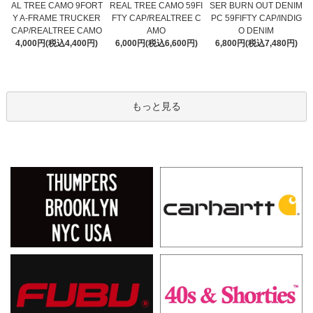
REAL TREE CAMO 59FI
AL TREE CAMO 9FORT
SER BURN OUT DENIM
FTY CAP/REALTREE C
Y A-FRAME TRUCKER
PC 59FIFTY CAP/INDIG
AMO
CAP/REALTREE CAMO
O DENIM
6,000円(税込6,600円)
4,000円(税込4,400円)
6,800円(税込7,480円)
もっと見る