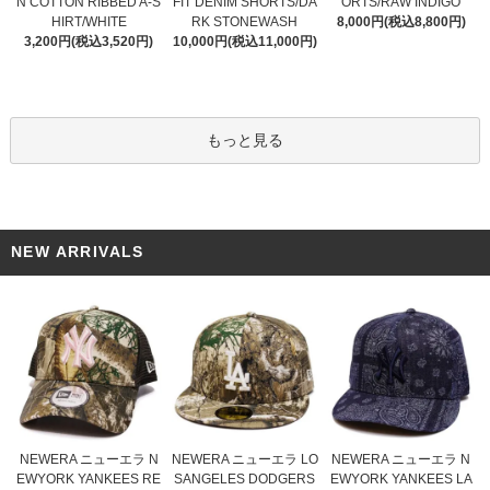
FIT DENIM SHORTS/DA
N COTTON RIBBED A-S
ORTS/RAW INDIGO
RK STONEWASH
HIRT/WHITE
8,000円(税込8,800円)
10,000円(税込11,000円)
3,200円(税込3,520円)
もっと見る
NEW ARRIVALS
NEWERA ニューエラ LO
NEWERA ニューエラ N
NEWERA ニューエラ N
SANGELES DODGERS
EWYORK YANKEES RE
EWYORK YANKEES LA