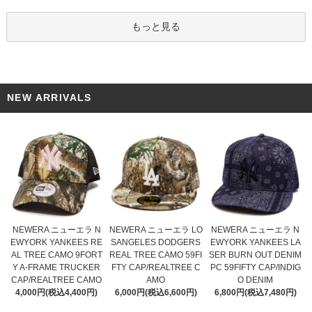
もっと見る
NEW ARRIVALS
NEWERA ニューエラ LO
NEWERA ニューエラ N
NEWERA ニューエラ N
SANGELES DODGERS
EWYORK YANKEES RE
EWYORK YANKEES LA
REAL TREE CAMO 59FI
AL TREE CAMO 9FORT
SER BURN OUT DENIM
FTY CAP/REALTREE C
Y A-FRAME TRUCKER
PC 59FIFTY CAP/INDIG
AMO
CAP/REALTREE CAMO
O DENIM
6,000円(税込6,600円)
4,000円(税込4,400円)
6,800円(税込7,480円)