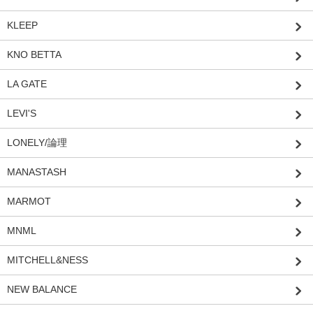
KLEEP
KNO BETTA
LA GATE
LEVI'S
LONELY/論理
MANASTASH
MARMOT
MNML
MITCHELL&NESS
NEW BALANCE