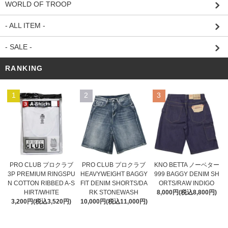
WORLD OF TROOP
- ALL ITEM -
- SALE -
RANKING
1
2
3
PRO CLUB プロクラブ
PRO CLUB プロクラブ
KNO BETTA ノーベター
HEAVYWEIGHT BAGGY
3P PREMIUM RINGSPU
999 BAGGY DENIM SH
FIT DENIM SHORTS/DA
N COTTON RIBBED A-S
ORTS/RAW INDIGO
RK STONEWASH
HIRT/WHITE
8,000円(税込8,800円)
10,000円(税込11,000円)
3,200円(税込3,520円)