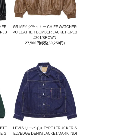
HER
GRIMEY グライミー CHIEF WATCHER
GPLB
PU LEATHER BOMBER JACKET GPLB
J201/BROWN
27,500円(税込30,250円)
BTE
LEVI'S リーバイス TYPE I TRUCKER S
E G
ELVEDGE DENIM JACKET/DARK INDI