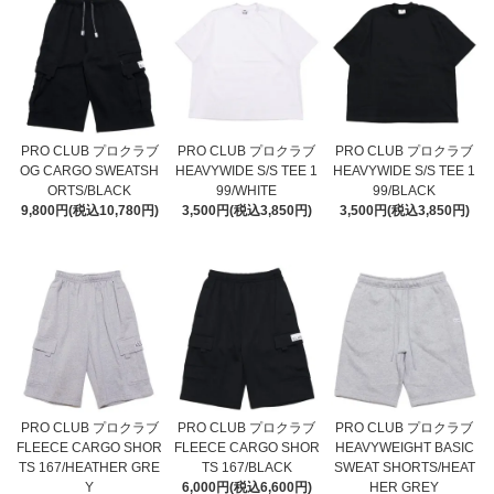
PRO CLUB プロクラブ
PRO CLUB プロクラブ
PRO CLUB プロクラブ
OG CARGO SWEATSH
HEAVYWIDE S/S TEE 1
HEAVYWIDE S/S TEE 1
ORTS/BLACK
99/WHITE
99/BLACK
9,800円(税込10,780円)
3,500円(税込3,850円)
3,500円(税込3,850円)
PRO CLUB プロクラブ
PRO CLUB プロクラブ
PRO CLUB プロクラブ
FLEECE CARGO SHOR
FLEECE CARGO SHOR
HEAVYWEIGHT BASIC
TS 167/HEATHER GRE
TS 167/BLACK
SWEAT SHORTS/HEAT
Y
6,000円(税込6,600円)
HER GREY