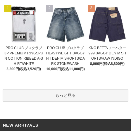
1
2
3
PRO CLUB プロクラブ
PRO CLUB プロクラブ
KNO BETTA ノーベター
HEAVYWEIGHT BAGGY
3P PREMIUM RINGSPU
999 BAGGY DENIM SH
FIT DENIM SHORTS/DA
N COTTON RIBBED A-S
ORTS/RAW INDIGO
RK STONEWASH
HIRT/WHITE
8,000円(税込8,800円)
10,000円(税込11,000円)
3,200円(税込3,520円)
もっと見る
NEW ARRIVALS