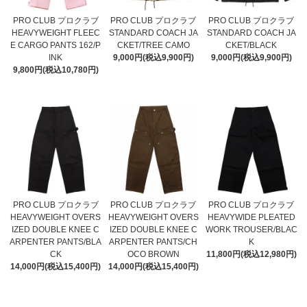
PRO CLUB プロクラブ
PRO CLUB プロクラブ
PRO CLUB プロクラブ
HEAVYWEIGHT FLEEC
STANDARD COACH JA
STANDARD COACH JA
E CARGO PANTS 162/P
CKET/TREE CAMO
CKET/BLACK
INK
9,000円(税込9,900円)
9,000円(税込9,900円)
9,800円(税込10,780円)
PRO CLUB プロクラブ
PRO CLUB プロクラブ
PRO CLUB プロクラブ
HEAVYWEIGHT OVERS
HEAVYWEIGHT OVERS
HEAVYWIDE PLEATED
IZED DOUBLE KNEE C
IZED DOUBLE KNEE C
WORK TROUSER/BLAC
ARPENTER PANTS/BLA
ARPENTER PANTS/CH
K
CK
OCO BROWN
11,800円(税込12,980円)
14,000円(税込15,400円)
14,000円(税込15,400円)