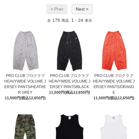
< Prev
Next >
179
1
24
全
商品
-
表示
PRO CLUB プロクラブ
PRO CLUB プロクラブ
PRO CLUB プロクラブ
HEAVYWIDE VOLUME J
HEAVYWIDE VOLUME J
HEAVYWIDE VOLUME J
ERSEY PANTS/HEATHE
ERSEY PANTS/BLACK
ERSEY PANTS/ORANG
R GREY
11,500円(税込12,650円)
E
11,500円(税込12,650円)
11,500円(税込12,650円)