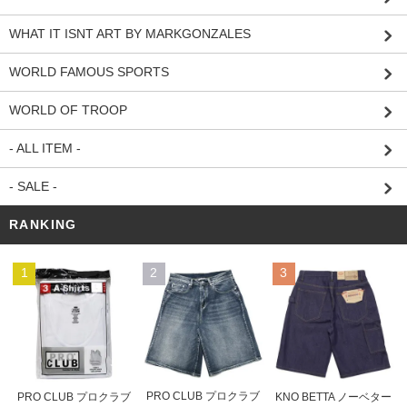
WHAT IT ISNT ART BY MARKGONZALES
WORLD FAMOUS SPORTS
WORLD OF TROOP
- ALL ITEM -
- SALE -
RANKING
1
2
3
PRO CLUB プロクラブ
PRO CLUB プロクラブ
KNO BETTA ノーベター