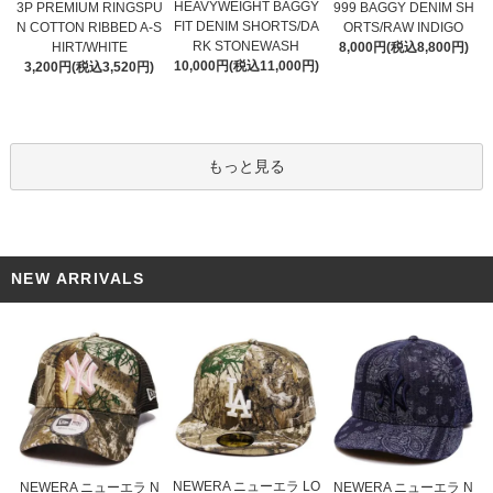
HEAVYWEIGHT BAGGY
3P PREMIUM RINGSPU
999 BAGGY DENIM SH
FIT DENIM SHORTS/DA
N COTTON RIBBED A-S
ORTS/RAW INDIGO
RK STONEWASH
HIRT/WHITE
8,000円(税込8,800円)
10,000円(税込11,000円)
3,200円(税込3,520円)
もっと見る
NEW ARRIVALS
NEWERA ニューエラ LO
NEWERA ニューエラ N
NEWERA ニューエラ N