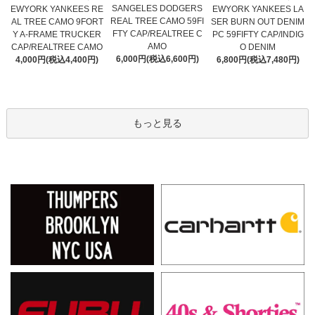
SANGELES DODGERS
EWYORK YANKEES RE
EWYORK YANKEES LA
REAL TREE CAMO 59FI
AL TREE CAMO 9FORT
SER BURN OUT DENIM
FTY CAP/REALTREE C
Y A-FRAME TRUCKER
PC 59FIFTY CAP/INDIG
AMO
CAP/REALTREE CAMO
O DENIM
6,000円(税込6,600円)
4,000円(税込4,400円)
6,800円(税込7,480円)
もっと見る