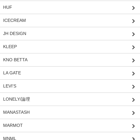
HUF
ICECREAM
JH DESIGN
KLEEP
KNO BETTA
LA GATE
LEVI'S
LONELY/論理
MANASTASH
MARMOT
MNML