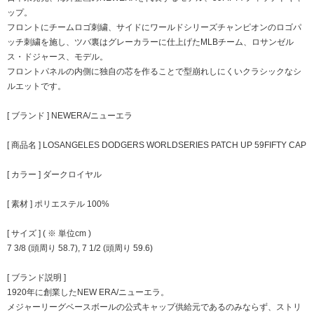
ップ。
フロントにチームロゴ刺繍、サイドにワールドシリーズチャンピオンのロゴパ
ッチ刺繍を施し、ツバ裏はグレーカラーに仕上げたMLBチーム、ロサンゼル
ス・ドジャース、モデル。
フロントパネルの内側に独自の芯を作ることで型崩れしにくいクラシックなシ
ルエットです。
[ ブランド ] NEWERA/ニューエラ
[ 商品名 ] LOSANGELES DODGERS WORLDSERIES PATCH UP 59FIFTY CAP
[ カラー ] ダークロイヤル
[ 素材 ] ポリエステル 100%
[ サイズ ] ( ※ 単位cm )
7 3/8 (頭周り 58.7), 7 1/2 (頭周り 59.6)
[ ブランド説明 ]
1920年に創業したNEW ERA/ニューエラ。
メジャーリーグベースボールの公式キャップ供給元であるのみならず、ストリ