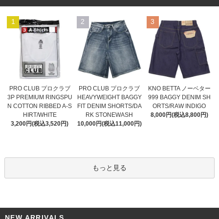
1
2
3
PRO CLUB プロクラブ
PRO CLUB プロクラブ
KNO BETTA ノーベター
HEAVYWEIGHT BAGGY
3P PREMIUM RINGSPU
999 BAGGY DENIM SH
FIT DENIM SHORTS/DA
N COTTON RIBBED A-S
ORTS/RAW INDIGO
RK STONEWASH
HIRT/WHITE
8,000円(税込8,800円)
10,000円(税込11,000円)
3,200円(税込3,520円)
もっと見る
NEW ARRIVALS