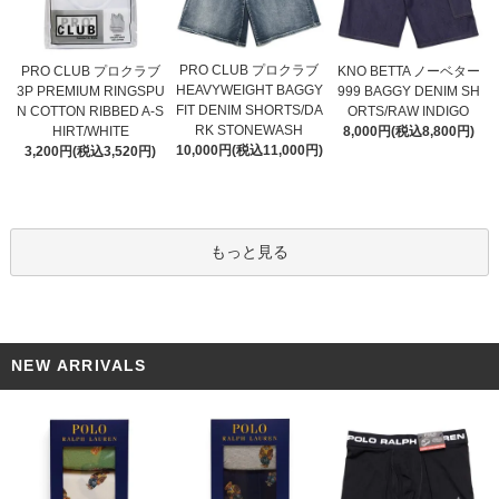
PRO CLUB プロクラブ
PRO CLUB プロクラブ
KNO BETTA ノーベター
HEAVYWEIGHT BAGGY
3P PREMIUM RINGSPU
999 BAGGY DENIM SH
FIT DENIM SHORTS/DA
N COTTON RIBBED A-S
ORTS/RAW INDIGO
RK STONEWASH
HIRT/WHITE
8,000円(税込8,800円)
10,000円(税込11,000円)
3,200円(税込3,520円)
もっと見る
NEW ARRIVALS