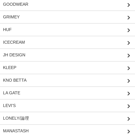
GOODWEAR
GRIMEY
HUF
ICECREAM
JH DESIGN
KLEEP
KNO BETTA
LA GATE
LEVI'S
LONELY/論理
MANASTASH