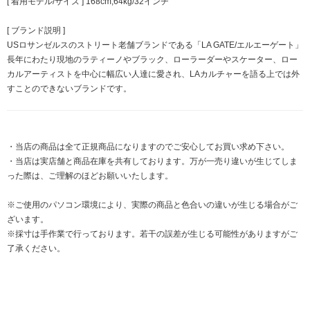
[ 着用モデル/サイズ ] 168cm,64kg/32インチ
[ ブランド説明 ]
USロサンゼルスのストリート老舗ブランドである「LA GATE/エルエーゲート」
長年にわたり現地のラティーノやブラック、ローラーダーやスケーター、ロー
カルアーティストを中心に幅広い人達に愛され、LAカルチャーを語る上では外
すことのできないブランドです。
・当店の商品は全て正規商品になりますのでご安心してお買い求め下さい。
・当店は実店舗と商品在庫を共有しております。万が一売り違いが生じてしま
った際は、ご理解のほどお願いいたします。
※ご使用のパソコン環境により、実際の商品と色合いの違いが生じる場合がご
ざいます。
※採寸は手作業で行っております。若干の誤差が生じる可能性がありますがご
了承ください。