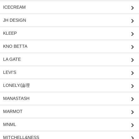
ICECREAM
JH DESIGN
KLEEP
KNO BETTA
LA GATE
LEVI'S
LONELY/論理
MANASTASH
MARMOT
MNML
MITCHELL&NESS