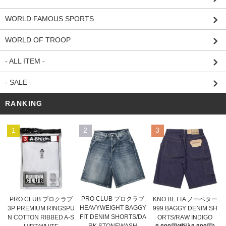
WORLD FAMOUS SPORTS
WORLD OF TROOP
- ALL ITEM -
- SALE -
RANKING
1
2
3
PRO CLUB プロクラブ
PRO CLUB プロクラブ
KNO BETTA ノーベター
HEAVYWEIGHT BAGGY
3P PREMIUM RINGSPU
999 BAGGY DENIM SH
FIT DENIM SHORTS/DA
N COTTON RIBBED A-S
ORTS/RAW INDIGO