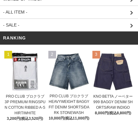
- ALL ITEM -
- SALE -
RANKING
1
2
3
PRO CLUB プロクラブ
PRO CLUB プロクラブ
KNO BETTA ノーベター
HEAVYWEIGHT BAGGY
3P PREMIUM RINGSPU
999 BAGGY DENIM SH
FIT DENIM SHORTS/DA
N COTTON RIBBED A-S
ORTS/RAW INDIGO
RK STONEWASH
HIRT/WHITE
8,000円(税込8,800円)
10,000円(税込11,000円)
3,200円(税込3,520円)