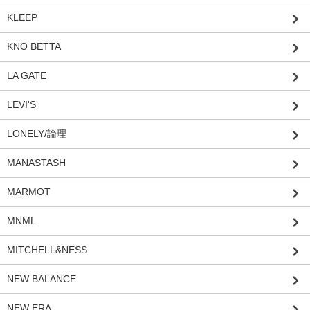
KLEEP
KNO BETTA
LA GATE
LEVI'S
LONELY/論理
MANASTASH
MARMOT
MNML
MITCHELL&NESS
NEW BALANCE
NEW ERA