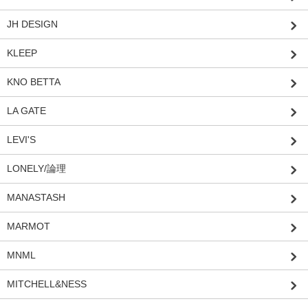
JH DESIGN
KLEEP
KNO BETTA
LA GATE
LEVI'S
LONELY/論理
MANASTASH
MARMOT
MNML
MITCHELL&NESS