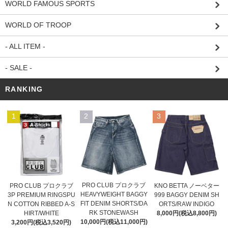
WORLD FAMOUS SPORTS
WORLD OF TROOP
- ALL ITEM -
- SALE -
RANKING
1
2
3
PRO CLUB プロクラブ
PRO CLUB プロクラブ
KNO BETTA ノーベター
HEAVYWEIGHT BAGGY
3P PREMIUM RINGSPU
999 BAGGY DENIM SH
FIT DENIM SHORTS/DA
N COTTON RIBBED A-S
ORTS/RAW INDIGO
RK STONEWASH
HIRT/WHITE
8,000円(税込8,800円)
10,000円(税込11,000円)
3,200円(税込3,520円)