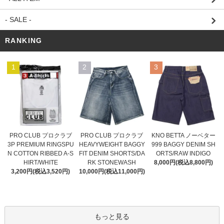
- SALE -
RANKING
1
2
3
PRO CLUB プロクラブ
PRO CLUB プロクラブ
KNO BETTA ノーベター
HEAVYWEIGHT BAGGY
3P PREMIUM RINGSPU
999 BAGGY DENIM SH
FIT DENIM SHORTS/DA
N COTTON RIBBED A-S
ORTS/RAW INDIGO
RK STONEWASH
HIRT/WHITE
8,000円(税込8,800円)
10,000円(税込11,000円)
3,200円(税込3,520円)
もっと見る