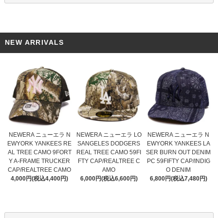
NEW ARRIVALS
NEWERA ニューエラ LO
NEWERA ニューエラ N
NEWERA ニューエラ N
SANGELES DODGERS
EWYORK YANKEES RE
EWYORK YANKEES LA
REAL TREE CAMO 59FI
AL TREE CAMO 9FORT
SER BURN OUT DENIM
FTY CAP/REALTREE C
Y A-FRAME TRUCKER
PC 59FIFTY CAP/INDIG
AMO
CAP/REALTREE CAMO
O DENIM
6,000円(税込6,600円)
4,000円(税込4,400円)
6,800円(税込7,480円)