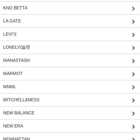
KNO BETTA
LA GATE
LEVI'S
LONELY/論理
MANASTASH
MARMOT
MNML
MITCHELL&NESS
NEW BALANCE
NEW ERA
NEWHATTAN