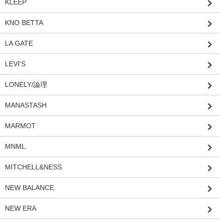
KLEEP
KNO BETTA
LA GATE
LEVI'S
LONELY/論理
MANASTASH
MARMOT
MNML
MITCHELL&NESS
NEW BALANCE
NEW ERA