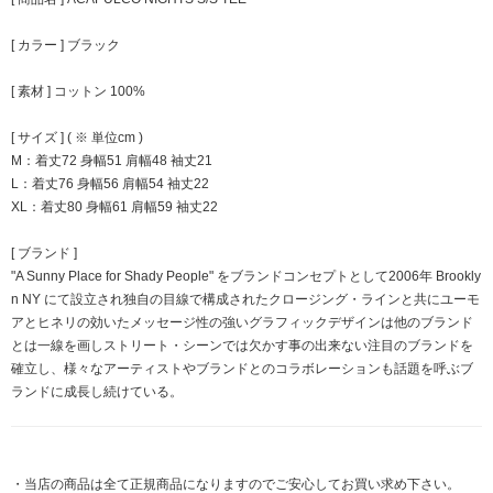
[ カラー ] ブラック
[ 素材 ] コットン 100%
[ サイズ ] ( ※ 単位cm )
M：着丈72 身幅51 肩幅48 袖丈21
L：着丈76 身幅56 肩幅54 袖丈22
XL：着丈80 身幅61 肩幅59 袖丈22
[ ブランド ]
"A Sunny Place for Shady People" をブランドコンセプトとして2006年 Brookly
n NY にて設立され独自の目線で構成されたクロージング・ラインと共にユーモ
アとヒネリの効いたメッセージ性の強いグラフィックデザインは他のブランド
とは一線を画しストリート・シーンでは欠かす事の出来ない注目のブランドを
確立し、様々なアーティストやブランドとのコラボレーションも話題を呼ぶブ
ランドに成長し続けている。
・当店の商品は全て正規商品になりますのでご安心してお買い求め下さい。