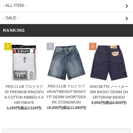
- ALL ITEM -
- SALE -
RANKING
1
2
3
PRO CLUB プロクラブ
PRO CLUB プロクラブ
KNO BETTA ノーベター
HEAVYWEIGHT BAGGY
3P PREMIUM RINGSPU
999 BAGGY DENIM SH
FIT DENIM SHORTS/DA
N COTTON RIBBED A-S
ORTS/RAW INDIGO
RK STONEWASH
HIRT/WHITE
8,000円(税込8,800円)
10,000円(税込11,000円)
3,200円(税込3,520円)