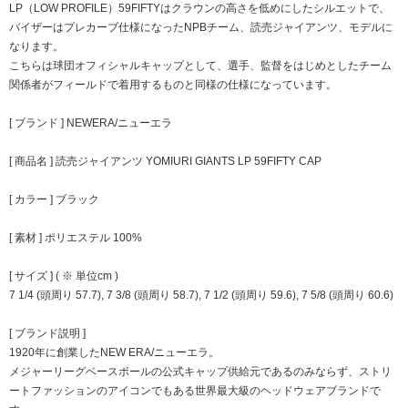
LP（LOW PROFILE）59FIFTYはクラウンの高さを低めにしたシルエットで、
バイザーはプレカーブ仕様になったNPBチーム、読売ジャイアンツ、モデルに
なります。
こちらは球団オフィシャルキャップとして、選手、監督をはじめとしたチーム
関係者がフィールドで着用するものと同様の仕様になっています。
[ ブランド ] NEWERA/ニューエラ
[ 商品名 ] 読売ジャイアンツ YOMIURI GIANTS LP 59FIFTY CAP
[ カラー ] ブラック
[ 素材 ] ポリエステル 100%
[ サイズ ] ( ※ 単位cm )
7 1/4 (頭周り 57.7), 7 3/8 (頭周り 58.7), 7 1/2 (頭周り 59.6), 7 5/8 (頭周り 60.6)
[ ブランド説明 ]
1920年に創業したNEW ERA/ニューエラ。
メジャーリーグベースボールの公式キャップ供給元であるのみならず、ストリ
ートファッションのアイコンでもある世界最大級のヘッドウェアブランドで