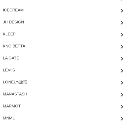
ICECREAM
JH DESIGN
KLEEP
KNO BETTA
LA GATE
LEVI'S
LONELY/論理
MANASTASH
MARMOT
MNML