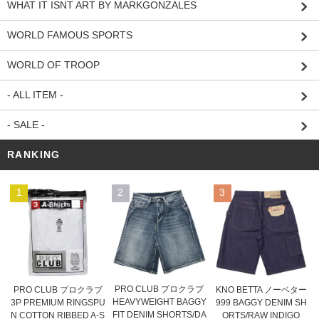
WHAT IT ISNT ART BY MARKGONZALES
WORLD FAMOUS SPORTS
WORLD OF TROOP
- ALL ITEM -
- SALE -
RANKING
1
2
3
PRO CLUB プロクラブ
PRO CLUB プロクラブ
KNO BETTA ノーベター
HEAVYWEIGHT BAGGY
3P PREMIUM RINGSPU
999 BAGGY DENIM SH
FIT DENIM SHORTS/DA
N COTTON RIBBED A-S
ORTS/RAW INDIGO