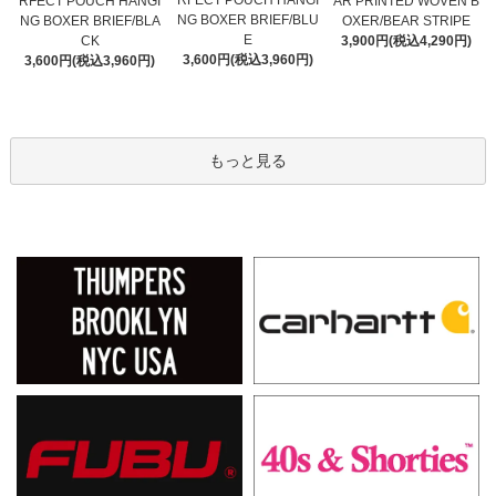
RFECT POUCH HANGI
RFECT POUCH HANGI
AR PRINTED WOVEN B
NG BOXER BRIEF/BLU
NG BOXER BRIEF/BLA
OXER/BEAR STRIPE
E
CK
3,900円(税込4,290円)
3,600円(税込3,960円)
3,600円(税込3,960円)
もっと見る