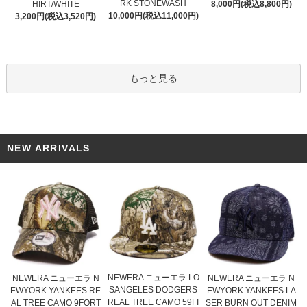
RK STONEWASH
HIRT/WHITE
8,000円(税込8,800円)
10,000円(税込11,000円)
3,200円(税込3,520円)
もっと見る
NEW ARRIVALS
NEWERA ニューエラ LO
NEWERA ニューエラ N
NEWERA ニューエラ N
SANGELES DODGERS
EWYORK YANKEES RE
EWYORK YANKEES LA
REAL TREE CAMO 59FI
AL TREE CAMO 9FORT
SER BURN OUT DENIM