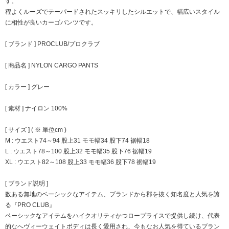
す。
程よくルーズでテーパードされたスッキリしたシルエットで、幅広いスタイル
に相性が良いカーゴパンツです。
[ ブランド ] PROCLUB/プロクラブ
[ 商品名 ] NYLON CARGO PANTS
[ カラー ] グレー
[ 素材 ] ナイロン 100%
[ サイズ ] ( ※ 単位cm )
M : ウエスト74～94 股上31 モモ幅34 股下74 裾幅18
L : ウエスト78～100 股上32 モモ幅35 股下76 裾幅19
XL : ウエスト82～108 股上33 モモ幅36 股下78 裾幅19
[ ブランド説明 ]
数ある無地のベーシックなアイテム、ブランドから郡を抜く知名度と人気を誇
る『PRO CLUB』
ベーシックなアイテムをハイクオリティかつロープライスで提供し続け、代表
的なへヴィーウェイトボディは長く愛用され、今もなお人気を得ているブラン