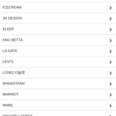
ICECREAM
JH DESIGN
KLEEP
KNO BETTA
LA GATE
LEVI'S
LONELY/論理
MANASTASH
MARMOT
MNML