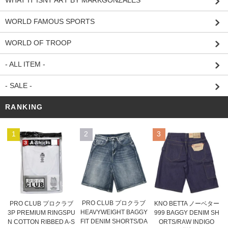
WHAT IT ISNT ART BY MARKGONZALES
WORLD FAMOUS SPORTS
WORLD OF TROOP
- ALL ITEM -
- SALE -
RANKING
1
2
3
PRO CLUB プロクラブ
PRO CLUB プロクラブ
KNO BETTA ノーベター
HEAVYWEIGHT BAGGY
3P PREMIUM RINGSPU
999 BAGGY DENIM SH
FIT DENIM SHORTS/DA
N COTTON RIBBED A-S
ORTS/RAW INDIGO