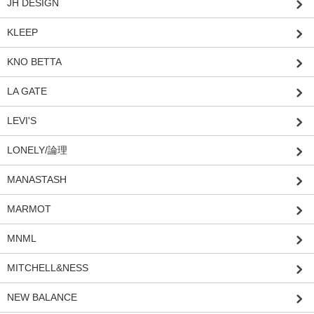
JH DESIGN
KLEEP
KNO BETTA
LA GATE
LEVI'S
LONELY/論理
MANASTASH
MARMOT
MNML
MITCHELL&NESS
NEW BALANCE