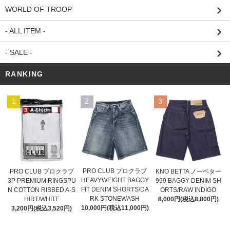
WORLD OF TROOP
- ALL ITEM -
- SALE -
RANKING
1
2
3
PRO CLUB プロクラブ
PRO CLUB プロクラブ
KNO BETTA ノーベター
HEAVYWEIGHT BAGGY
3P PREMIUM RINGSPU
999 BAGGY DENIM SH
FIT DENIM SHORTS/DA
N COTTON RIBBED A-S
ORTS/RAW INDIGO
RK STONEWASH
HIRT/WHITE
8,000円(税込8,800円)
10,000円(税込11,000円)
3,200円(税込3,520円)