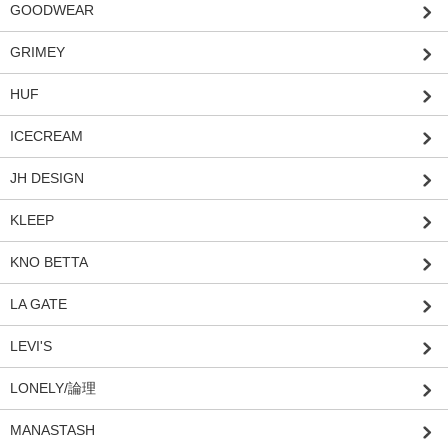
GOODWEAR
GRIMEY
HUF
ICECREAM
JH DESIGN
KLEEP
KNO BETTA
LA GATE
LEVI'S
LONELY/論理
MANASTASH