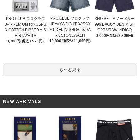
PRO CLUB プロクラブ
PRO CLUB プロクラブ
KNO BETTA ノーベター
HEAVYWEIGHT BAGGY
3P PREMIUM RINGSPU
999 BAGGY DENIM SH
FIT DENIM SHORTS/DA
N COTTON RIBBED A-S
ORTS/RAW INDIGO
RK STONEWASH
HIRT/WHITE
8,000円(税込8,800円)
10,000円(税込11,000円)
3,200円(税込3,520円)
もっと見る
NEW ARRIVALS