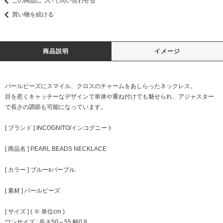
この商品について問い合わせる
買い物を続ける
商品説明
イメージ
パールビーズにスマイル、クロスのチャームをあしらったネックレス。
目を惹くキャッチーなデザインで単体や重ね付けでも魅せられ、アジャスター
で長さの調節も可能になっています。
[ ブランド ] INCOGNITO/インコグニート
[ 商品名 ] PEARL BEADS NECKLACE
[ カラー ] ブルーxパープル
[ 素材 ] パールビーズ
[ サイズ ] ( ※ 単位cm )
ワンサイズ : 長さ50～55 幅0.8