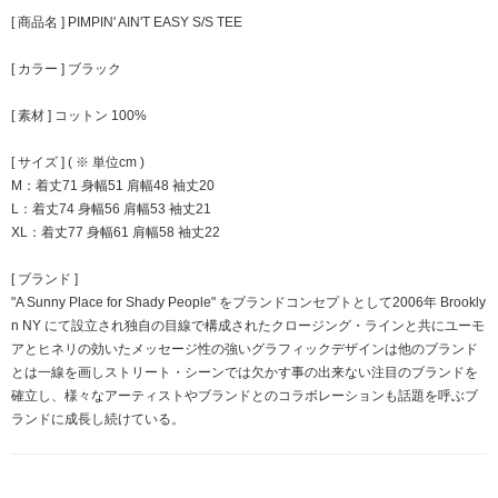
[ 商品名 ] PIMPIN' AIN'T EASY S/S TEE
[ カラー ] ブラック
[ 素材 ] コットン 100%
[ サイズ ] ( ※ 単位cm )
M：着丈71 身幅51 肩幅48 袖丈20
L：着丈74 身幅56 肩幅53 袖丈21
XL：着丈77 身幅61 肩幅58 袖丈22
[ ブランド ]
"A Sunny Place for Shady People" をブランドコンセプトとして2006年 Brookly
n NY にて設立され独自の目線で構成されたクロージング・ラインと共にユーモ
アとヒネリの効いたメッセージ性の強いグラフィックデザインは他のブランド
とは一線を画しストリート・シーンでは欠かす事の出来ない注目のブランドを
確立し、様々なアーティストやブランドとのコラボレーションも話題を呼ぶブ
ランドに成長し続けている。