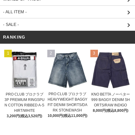
- ALL ITEM -
- SALE -
RANKING
1
2
3
PRO CLUB プロクラブ
PRO CLUB プロクラブ
KNO BETTA ノーベター
HEAVYWEIGHT BAGGY
3P PREMIUM RINGSPU
999 BAGGY DENIM SH
FIT DENIM SHORTS/DA
N COTTON RIBBED A-S
ORTS/RAW INDIGO
RK STONEWASH
HIRT/WHITE
8,000円(税込8,800円)
10,000円(税込11,000円)
3,200円(税込3,520円)