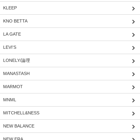
KLEEP
KNO BETTA
LA GATE
LEVI'S
LONELY/論理
MANASTASH
MARMOT
MNML
MITCHELL&NESS
NEW BALANCE
NEW ERA