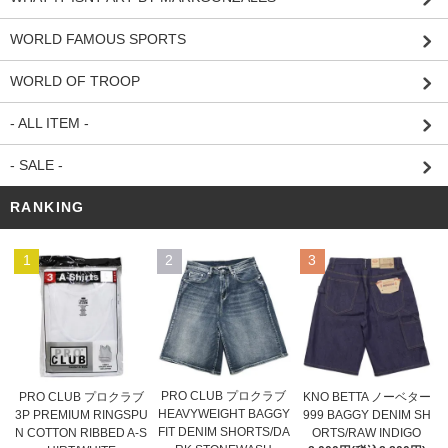
WORLD FAMOUS SPORTS
WORLD OF TROOP
- ALL ITEM -
- SALE -
RANKING
1
2
3
PRO CLUB プロクラブ
PRO CLUB プロクラブ
KNO BETTA ノーベター
HEAVYWEIGHT BAGGY
3P PREMIUM RINGSPU
999 BAGGY DENIM SH
FIT DENIM SHORTS/DA
N COTTON RIBBED A-S
ORTS/RAW INDIGO