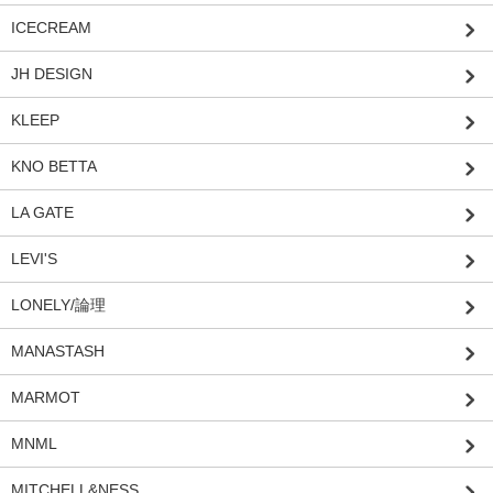
ICECREAM
JH DESIGN
KLEEP
KNO BETTA
LA GATE
LEVI'S
LONELY/論理
MANASTASH
MARMOT
MNML
MITCHELL&NESS