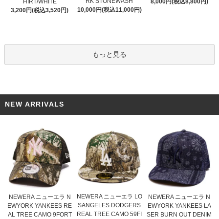
RK STONEWASH
HIRT/WHITE
8,000円(税込8,800円)
10,000円(税込11,000円)
3,200円(税込3,520円)
もっと見る
NEW ARRIVALS
NEWERA ニューエラ LO
NEWERA ニューエラ N
NEWERA ニューエラ N
SANGELES DODGERS
EWYORK YANKEES RE
EWYORK YANKEES LA
REAL TREE CAMO 59FI
AL TREE CAMO 9FORT
SER BURN OUT DENIM