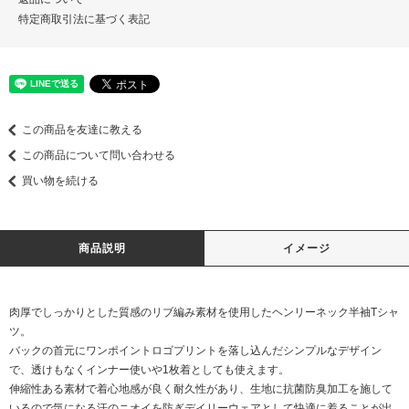
特定商取引法に基づく表記
この商品を友達に教える
この商品について問い合わせる
買い物を続ける
商品説明
イメージ
肉厚でしっかりとした質感のリブ編み素材を使用したヘンリーネック半袖Tシャ
ツ。
バックの首元にワンポイントロゴプリントを落し込んだシンプルなデザイン
で、透けもなくインナー使いや1枚着としても使えます。
伸縮性ある素材で着心地感が良く耐久性があり、生地に抗菌防臭加工を施して
いるので気になる汗のニオイを防ぎデイリーウェアとして快適に着ることが出