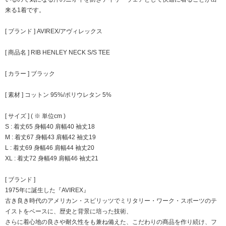
来る1着です。
[ ブランド ] AVIREX/アヴィレックス
[ 商品名 ] RIB HENLEY NECK S/S TEE
[ カラー ] ブラック
[ 素材 ] コットン 95%/ポリウレタン 5%
[ サイズ ] ( ※ 単位cm )
S : 着丈65 身幅40 肩幅40 袖丈18
M : 着丈67 身幅43 肩幅42 袖丈19
L : 着丈69 身幅46 肩幅44 袖丈20
XL : 着丈72 身幅49 肩幅46 袖丈21
[ ブランド ]
1975年に誕生した『AVIREX』
古き良き時代のアメリカン・スピリッツでミリタリー・ワーク・スポーツのテ
イストをベースに、歴史と背景に培った技術、
さらに着心地の良さや耐久性をも兼ね備えた、こだわりの商品を作り続け、フ