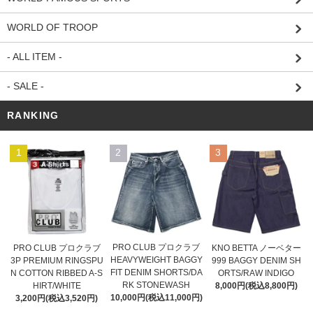
WORLD OF TROOP
- ALL ITEM -
- SALE -
RANKING
1
2
3
PRO CLUB プロクラブ
PRO CLUB プロクラブ
KNO BETTA ノーベター
HEAVYWEIGHT BAGGY
3P PREMIUM RINGSPU
999 BAGGY DENIM SH
FIT DENIM SHORTS/DA
N COTTON RIBBED A-S
ORTS/RAW INDIGO
RK STONEWASH
HIRT/WHITE
8,000円(税込8,800円)
10,000円(税込11,000円)
3,200円(税込3,520円)