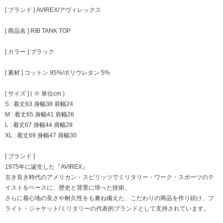
[ ブランド ] AVIREX/アヴィレックス
[ 商品名 ] RIB TANK TOP
[ カラー ] ブラック
[ 素材 ] コットン 95%/ポリウレタン 5%
[ サイズ ] ( ※ 単位cm )
S : 着丈63 身幅38 肩幅24
M : 着丈65 身幅41 肩幅26
L : 着丈67 身幅44 肩幅28
XL : 着丈69 身幅47 肩幅30
[ ブランド ]
1975年に誕生した『AVIREX』
古き良き時代のアメリカン・スピリッツでミリタリー・ワーク・スポーツのテ
イストをベースに、歴史と背景に培った技術、
さらに着心地の良さや耐久性をも兼ね備えた、こだわりの商品を作り続け、フ
ライト・ジャケット/ミリタリーの代表的ブランドとして支持されています。