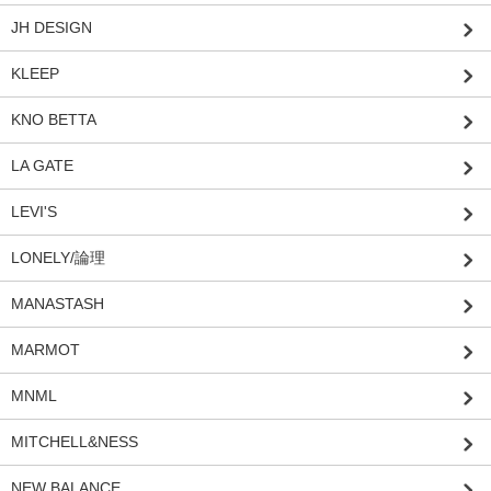
JH DESIGN
KLEEP
KNO BETTA
LA GATE
LEVI'S
LONELY/論理
MANASTASH
MARMOT
MNML
MITCHELL&NESS
NEW BALANCE