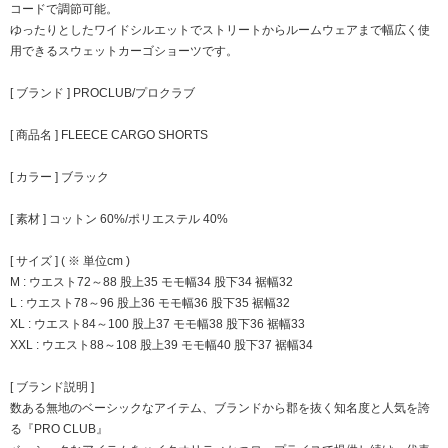
コードで調節可能。
ゆったりとしたワイドシルエットでストリートからルームウェアまで幅広く使
用できるスウェットカーゴショーツです。
[ ブランド ] PROCLUB/プロクラブ
[ 商品名 ] FLEECE CARGO SHORTS
[ カラー ] ブラック
[ 素材 ] コットン 60%/ポリエステル 40%
[ サイズ ] ( ※ 単位cm )
M : ウエスト72～88 股上35 モモ幅34 股下34 裾幅32
L : ウエスト78～96 股上36 モモ幅36 股下35 裾幅32
XL : ウエスト84～100 股上37 モモ幅38 股下36 裾幅33
XXL : ウエスト88～108 股上39 モモ幅40 股下37 裾幅34
[ ブランド説明 ]
数ある無地のベーシックなアイテム、ブランドから郡を抜く知名度と人気を誇
る『PRO CLUB』