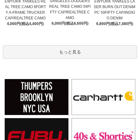
SANGELES DODGERS
EWYORK YANKEES RE
EWYORK YANKEES LA
REAL TREE CAMO 59FI
AL TREE CAMO 9FORT
SER BURN OUT DENIM
FTY CAP/REALTREE C
Y A-FRAME TRUCKER
PC 59FIFTY CAP/INDIG
AMO
CAP/REALTREE CAMO
O DENIM
6,000円(税込6,600円)
4,000円(税込4,400円)
6,800円(税込7,480円)
もっと見る