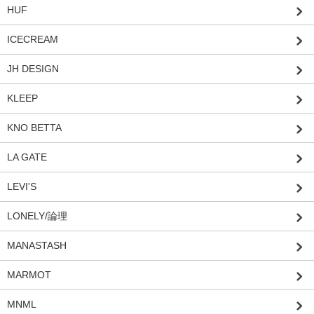
HUF
ICECREAM
JH DESIGN
KLEEP
KNO BETTA
LA GATE
LEVI'S
LONELY/論理
MANASTASH
MARMOT
MNML