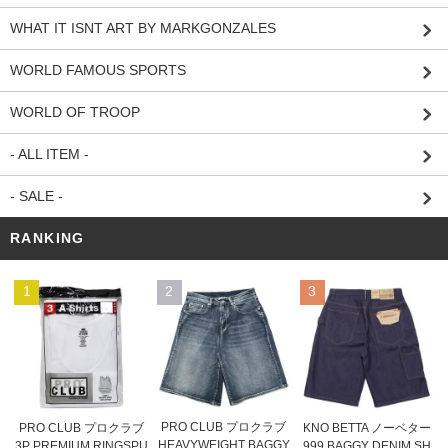
WHAT IT ISNT ART BY MARKGONZALES
WORLD FAMOUS SPORTS
WORLD OF TROOP
- ALL ITEM -
- SALE -
RANKING
1
2
3
PRO CLUB プロクラブ
PRO CLUB プロクラブ
KNO BETTA ノーベター
HEAVYWEIGHT BAGGY
3P PREMIUM RINGSPU
999 BAGGY DENIM SH