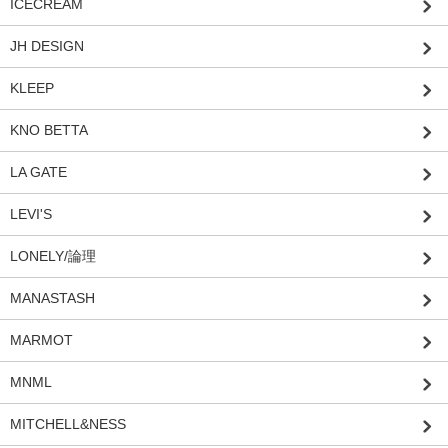
ICECREAM
JH DESIGN
KLEEP
KNO BETTA
LA GATE
LEVI'S
LONELY/論理
MANASTASH
MARMOT
MNML
MITCHELL&NESS