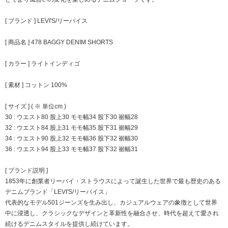
[ ブランド ] LEVI'S/リーバイス
[ 商品名 ] 478 BAGGY DENIM SHORTS
[ カラー ] ライトインディゴ
[ 素材 ] コットン 100%
[ サイズ ] ( ※ 単位cm )
30 : ウエスト80 股上30 モモ幅34 股下30 裾幅28
32 : ウエスト84 股上31 モモ幅35 股下31 裾幅29
34 : ウエスト90 股上32 モモ幅36 股下32 裾幅30
36 : ウエスト94 股上33 モモ幅37 股下32 裾幅31
[ ブランド説明 ]
1853年に創業者リーバイ・ストラウスによって誕生した世界で最も歴史のある
デニムブランド「LEVI'S/リーバイス」
代表的なモデル501ジーンズを生み出し、カジュアルウェアの象徴として世界
中に浸透し、クラシックなデザインと革新性を融合させ、時代を超えて愛され
続けるデニムスタイルを提供し続けています。