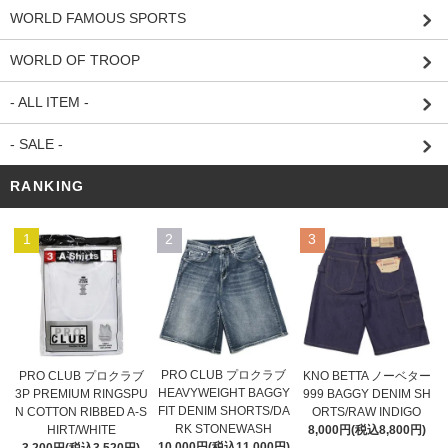
WORLD FAMOUS SPORTS
WORLD OF TROOP
- ALL ITEM -
- SALE -
RANKING
1
2
3
PRO CLUB プロクラブ
PRO CLUB プロクラブ
KNO BETTA ノーベター
HEAVYWEIGHT BAGGY
3P PREMIUM RINGSPU
999 BAGGY DENIM SH
FIT DENIM SHORTS/DA
N COTTON RIBBED A-S
ORTS/RAW INDIGO
RK STONEWASH
HIRT/WHITE
8,000円(税込8,800円)
10,000円(税込11,000円)
3,200円(税込3,520円)