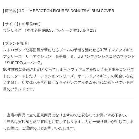
[ 商品名 ] J DILLA REACTION FIGURES DONUTS ALBUM COVER
[ サイズ ] ( ※ 単位cm )
ワンサイズ （本体全長 約9.5 , パッケージ 幅15,高さ23）
[ ブランド説明 ]
レトロポップな雰囲気が新たなるブームの予感を漂わせる3.75インチフィギュ
アシリーズ「リ・アクション」を手掛ける、USサンフランシスコ発のブランド
「SUPER7/スーパー7」
80年前後に企画され幻となってしまったフィギュアを復活させる事をコンセプ
トにスタートしたリ・アクションシリーズ。オールドフィギュアの風合いをあ
えて残し、初立体化を含む様々なライセンスアイテムを現代に蘇らせている注
目のブランドです。
・当店の商品は全て正規商品になりますのでご安心してお買い求め下さい。
・当店は実店舗と商品在庫を共有しております。万が一売り違いが生じてしま
った際は、ご理解のほどお願いいたします。