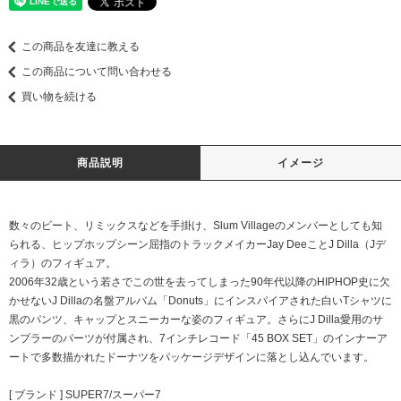
この商品を友達に教える
この商品について問い合わせる
買い物を続ける
商品説明
イメージ
数々のビート、リミックスなどを手掛け、Slum Villageのメンバーとしても知
られる、ヒップホップシーン屈指のトラックメイカーJay DeeことJ Dilla（Jデ
ィラ）のフィギュア。
2006年32歳という若さでこの世を去ってしまった90年代以降のHIPHOP史に欠
かせないJ Dillaの名盤アルバム「Donuts」にインスパイアされた白いTシャツに
黒のパンツ、キャップとスニーカーな姿のフィギュア。さらにJ Dilla愛用のサ
ンプラーのパーツが付属され、7インチレコード「45 BOX SET」のインナーア
ートで多数描かれたドーナツをパッケージデザインに落とし込んでいます。
[ ブランド ] SUPER7/スーパー7