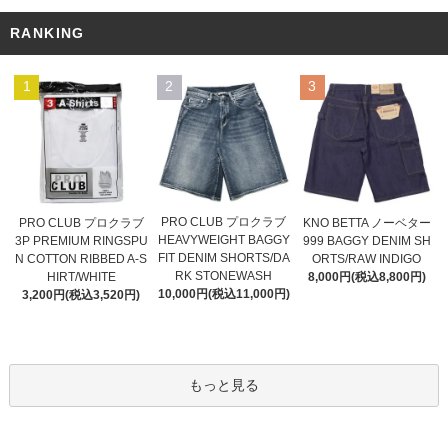
RANKING
1
2
3
PRO CLUB プロクラブ
PRO CLUB プロクラブ
KNO BETTA ノーベター
HEAVYWEIGHT BAGGY
3P PREMIUM RINGSPU
999 BAGGY DENIM SH
FIT DENIM SHORTS/DA
N COTTON RIBBED A-S
ORTS/RAW INDIGO
RK STONEWASH
HIRT/WHITE
8,000円(税込8,800円)
10,000円(税込11,000円)
3,200円(税込3,520円)
もっと見る