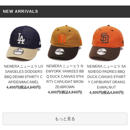
NEW ARRIVALS
NEWERA ニューエラ N
NEWERA ニューエラ LO
NEWERA ニューエラ SA
EWYORK YANKEES BB
SANGELES DODGERS
NDIEGO PADRES BBQ
Q DUCK CANVAS 9THI
BBQ DENIM 9THIRTY C
DUCK CANVAS 9THIRT
RTY CAP/LIGHT BRON
AP/DENIMxCAMEL
Y CAP/BURNT ORANG
ZExBROWN
4,400円(税込4,840円)
ExWALNUT
4,400円(税込4,840円)
4,400円(税込4,840円)
もっと見る