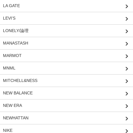
LA GATE
LEVI'S
LONELY/論理
MANASTASH
MARMOT
MNML
MITCHELL&NESS
NEW BALANCE
NEW ERA
NEWHATTAN
NIKE