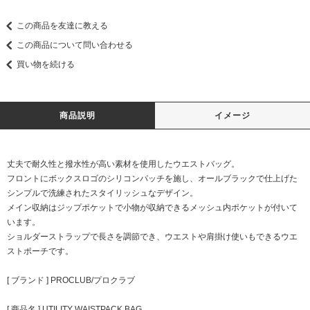
この商品を友達に教える
この商品について問い合わせる
買い物を続ける
商品説明
イメージ
丈夫で耐久性と撥水性が高い素材を使用したウエストバッグ。
フロントにボックスロゴのシリコンパッチを施し、オールブラックで仕上げた
シンプルで洗練されたスタイリッシュなデザイン。
メイン収納はジップポケットで小物が収納できるメッシュ内ポケットが付いて
います。
ショルダーストラップで長さを調節でき、ウエストや肩掛け使いもできるウエ
ストポーチです。
[ ブランド ] PROCLUB/プロクラブ
[ 商品名 ] UTILITY WAISTPACK BAG