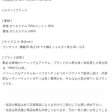
[ カラー ] ブラック
[ 素材 ]
表地 ポリエステル 70%/コットン 30%
裏地 ポリエステル 100%
[ サイズ ] ( ※ 単位cm )
ワンサイズ : 横幅35 高さ10 マチ幅4 ショルダー長さ30～112
[ ブランド説明 ]
数ある無地のベーシックなアイテム、ブランドから郡を抜く知名度と人気を誇
る『PRO CLUB』
ベーシックなアイテムをハイクオリティかつロープライスで提供し続け、代表
的なへヴィーウェイトボディは長く愛用され、今もなお人気を得ているブラン
ドです。
・当店の商品は全て正規商品になりますのでご安心してお買い求め下さい。
・当店は実店舗と商品在庫を共有しております。万が一売り違いが生じてしま