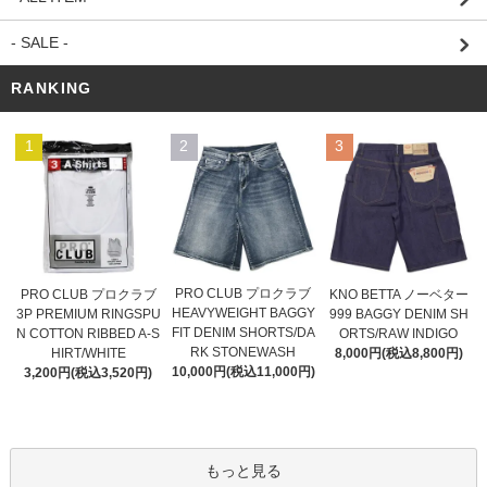
- SALE -
RANKING
1
2
3
PRO CLUB プロクラブ
PRO CLUB プロクラブ
KNO BETTA ノーベター
HEAVYWEIGHT BAGGY
3P PREMIUM RINGSPU
999 BAGGY DENIM SH
FIT DENIM SHORTS/DA
N COTTON RIBBED A-S
ORTS/RAW INDIGO
RK STONEWASH
HIRT/WHITE
8,000円(税込8,800円)
10,000円(税込11,000円)
3,200円(税込3,520円)
もっと見る