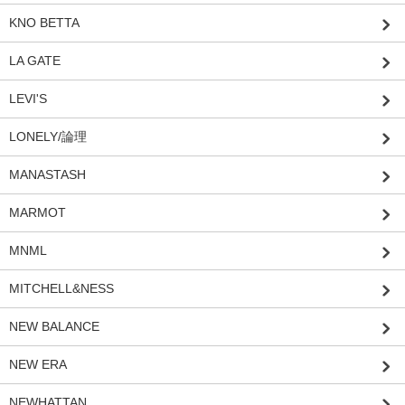
KNO BETTA
LA GATE
LEVI'S
LONELY/論理
MANASTASH
MARMOT
MNML
MITCHELL&NESS
NEW BALANCE
NEW ERA
NEWHATTAN