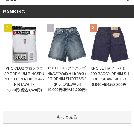
RANKING
1
2
3
PRO CLUB プロクラブ
PRO CLUB プロクラブ
KNO BETTA ノーベター
HEAVYWEIGHT BAGGY
3P PREMIUM RINGSPU
999 BAGGY DENIM SH
FIT DENIM SHORTS/DA
N COTTON RIBBED A-S
ORTS/RAW INDIGO
RK STONEWASH
HIRT/WHITE
8,000円(税込8,800円)
10,000円(税込11,000円)
3,200円(税込3,520円)
もっと見る