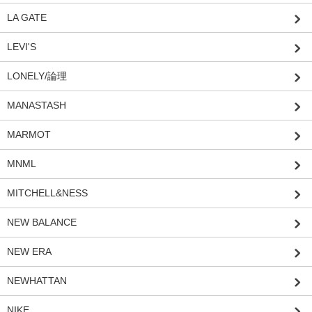
LA GATE
LEVI'S
LONELY/論理
MANASTASH
MARMOT
MNML
MITCHELL&NESS
NEW BALANCE
NEW ERA
NEWHATTAN
NIKE