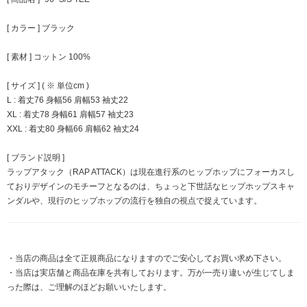
[ カラー ] ブラック
[ 素材 ] コットン 100%
[ サイズ ] ( ※ 単位cm )
L : 着丈76 身幅56 肩幅53 袖丈22
XL : 着丈78 身幅61 肩幅57 袖丈23
XXL : 着丈80 身幅66 肩幅62 袖丈24
[ ブランド説明 ]
ラップアタック（RAP ATTACK）は現在進行系のヒップホップにフォーカスし
ておりデザインのモチーフとなるのは、ちょっと下世話なヒップホップスキャ
ンダルや、現行のヒップホップの流行を独自の視点で捉えています。
・当店の商品は全て正規商品になりますのでご安心してお買い求め下さい。
・当店は実店舗と商品在庫を共有しております。万が一売り違いが生じてしま
った際は、ご理解のほどお願いいたします。