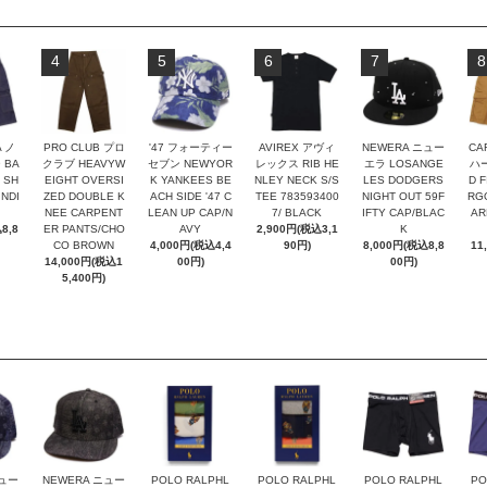
4
5
6
7
8
A ノ
PRO CLUB プロ
'47 フォーティー
AVIREX アヴィ
NEWERA ニュー
CA
 BA
クラブ HEAVYW
セブン NEWYOR
レックス RIB HE
エラ LOSANGE
ハー
 SH
EIGHT OVERSI
K YANKEES BE
NLEY NECK S/S
LES DODGERS
D F
NDI
ZED DOUBLE K
ACH SIDE '47 C
TEE 783593400
NIGHT OUT 59F
RG
NEE CARPENT
LEAN UP CAP/N
7/ BLACK
IFTY CAP/BLAC
AR
8,8
ER PANTS/CHO
AVY
2,900円(税込3,1
K
CO BROWN
4,000円(税込4,4
90円)
8,000円(税込8,8
11
14,000円(税込1
00円)
00円)
5,400円)
ニュー
NEWERA ニュー
POLO RALPHL
POLO RALPHL
POLO RALPHL
PO