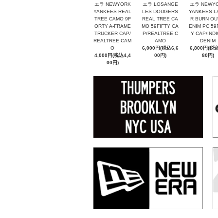
エラ NEWYORK
エラ LOSANGE
エラ NEWY
YANKEES REAL
LES DODGERS
YANKEES L
TREE CAMO 9F
REAL TREE CA
R BURN OU
ORTY A-FRAME
MO 59FIFTY CA
ENIM PC 59
TRUCKER CAP/
P/REALTREE C
Y CAP/IND
REALTREE CAM
AMO
DENIM
O
6,000円(税込6,6
6,800円(税込
4,000円(税込4,4
00円)
80円)
00円)