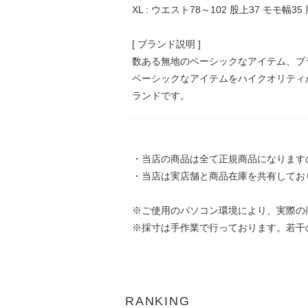
XL : ウエスト78～102 股上37 モモ幅35
[ ブランド説明 ]
数ある無地のベーシックなアイテム、ブラ
ベーシックなアイテムをハイクオリティ
ランドです。
・当店の商品は全て正規商品になります
・当店は実店舗と商品在庫を共有してお
※ご使用のパソコン環境により、実際の
※採寸は手作業で行っております。若干
RANKING