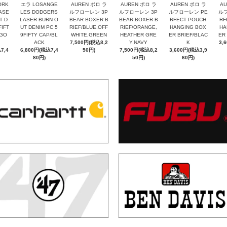
ORK
エラ LOSANGE
AUREN ポロ ラ
AUREN ポロ ラ
AUREN ポロ ラ
AU
ASE
LES DODGERS
ルフローレン 3P
ルフローレン 3P
ルフローレン PE
ルフ
T D
LASER BURN O
BEAR BOXER B
BEAR BOXER B
RFECT POUCH
RF
FIFT
UT DENIM PC 5
RIEF/BLUE,OFF
RIEF/ORANGE,
HANGING BOX
HA
IGO
9FIFTY CAP/BL
WHITE,GREEN
HEATHER GRE
ER BRIEF/BLAC
ER
ACK
7,500円(税込8,2
Y,NAVY
K
3,
7,4
6,800円(税込7,4
50円)
7,500円(税込8,2
3,600円(税込3,9
80円)
50円)
60円)