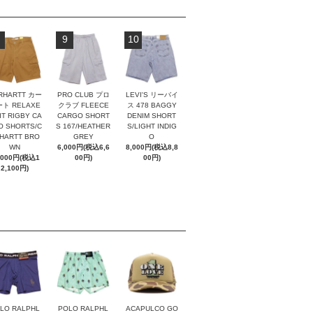
9
10
RHARTT カー
PRO CLUB プロ
LEVI'S リーバイ
ト RELAXE
クラブ FLEECE
ス 478 BAGGY
IT RIGBY CA
CARGO SHORT
DENIM SHORT
O SHORTS/C
S 167/HEATHER
S/LIGHT INDIG
HARTT BRO
GREY
O
WN
6,000円(税込6,6
8,000円(税込8,8
,000円(税込1
00円)
00円)
2,100円)
LO RALPHL
POLO RALPHL
ACAPULCO GO