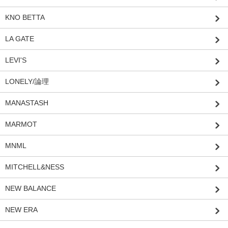
KNO BETTA
LA GATE
LEVI'S
LONELY/論理
MANASTASH
MARMOT
MNML
MITCHELL&NESS
NEW BALANCE
NEW ERA