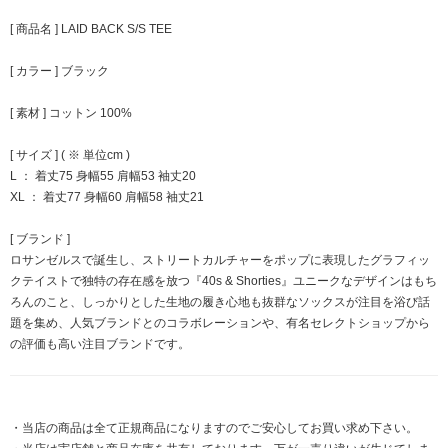
[ 商品名 ] LAID BACK S/S TEE
[ カラー ] ブラック
[ 素材 ] コットン 100%
[ サイズ ] ( ※ 単位cm )
L ： 着丈75 身幅55 肩幅53 袖丈20
XL ： 着丈77 身幅60 肩幅58 袖丈21
[ ブランド ]
ロサンゼルスで誕生し、ストリートカルチャーをポップに表現したグラフィッ
クテイストで独特の存在感を放つ『40s & Shorties』ユニークなデザインはもち
ろんのこと、しっかりとした生地の履き心地も抜群なソックスが注目を浴び話
題を集め、人気ブランドとのコラボレーションや、有名セレクトショップから
の評価も高い注目ブランドです。
・当店の商品は全て正規商品になりますのでご安心してお買い求め下さい。