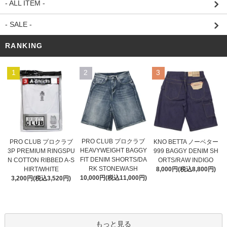
- ALL ITEM -
- SALE -
RANKING
1
2
3
PRO CLUB プロクラブ
PRO CLUB プロクラブ
KNO BETTA ノーベター
HEAVYWEIGHT BAGGY
3P PREMIUM RINGSPU
999 BAGGY DENIM SH
FIT DENIM SHORTS/DA
N COTTON RIBBED A-S
ORTS/RAW INDIGO
RK STONEWASH
HIRT/WHITE
8,000円(税込8,800円)
10,000円(税込11,000円)
3,200円(税込3,520円)
もっと見る