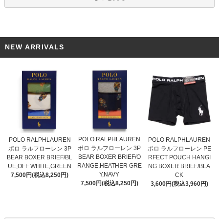
NEW ARRIVALS
POLO RALPHLAUREN
POLO RALPHLAUREN
POLO RALPHLAUREN
ポロ ラルフローレン 3P
ポロ ラルフローレン 3P
ポロ ラルフローレン PE
BEAR BOXER BRIEF/O
BEAR BOXER BRIEF/BL
RFECT POUCH HANGI
RANGE,HEATHER GRE
UE,OFF WHITE,GREEN
NG BOXER BRIEF/BLA
Y,NAVY
7,500円(税込8,250円)
CK
7,500円(税込8,250円)
3,600円(税込3,960円)