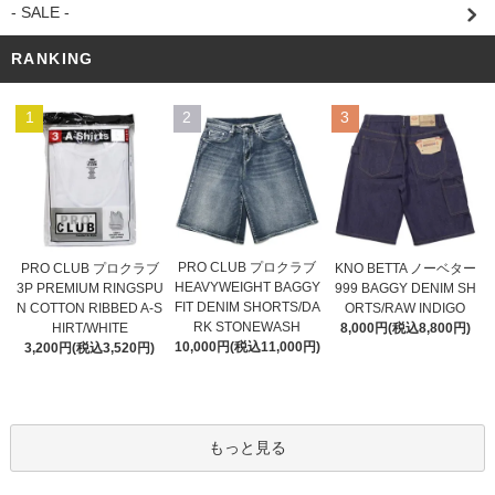
- SALE -
RANKING
1
2
3
PRO CLUB プロクラブ
PRO CLUB プロクラブ
KNO BETTA ノーベター
HEAVYWEIGHT BAGGY
3P PREMIUM RINGSPU
999 BAGGY DENIM SH
FIT DENIM SHORTS/DA
N COTTON RIBBED A-S
ORTS/RAW INDIGO
RK STONEWASH
HIRT/WHITE
8,000円(税込8,800円)
10,000円(税込11,000円)
3,200円(税込3,520円)
もっと見る