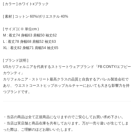
[ カラー ] ホワイトxブラック
[ 素材 ] コットン 60%/ポリエステル 40%
[ サイズ ] ( ※ 単位cm )
M : 着丈74 身幅63 肩幅50 袖丈62
L : 着丈78 身幅68 肩幅52 袖丈63
XL : 着丈82 身幅71 肩幅54 袖丈65
[ ブランド説明 ]
USカリフォルニアを代表するストリートウェアブランド「FB CONTY/エフビー
カウンティ」
カリフォルニア・ストリート最高クラスの品質と自負するアパレル製造会社で
あり、 ウエストコーストヒップホップカルチャーにおいても大きな影響力を持
つブランドです。
・当店の商品は全て正規商品になりますのでご安心してお買い求め下さい。
・当店は実店舗と商品在庫を共有しております。万が一売り違いが生じてしま
った際は、ご理解のほどお願いいたします。