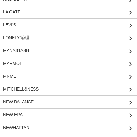
LA GATE
LEVI'S
LONELY/論理
MANASTASH
MARMOT
MNML
MITCHELL&NESS
NEW BALANCE
NEW ERA
NEWHATTAN