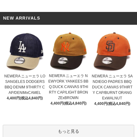
NEW ARRIVALS
NEWERA ニューエラ N
NEWERA ニューエラ LO
NEWERA ニューエラ SA
EWYORK YANKEES BB
SANGELES DODGERS
NDIEGO PADRES BBQ
Q DUCK CANVAS 9THI
BBQ DENIM 9THIRTY C
DUCK CANVAS 9THIRT
RTY CAP/LIGHT BRON
AP/DENIMxCAMEL
Y CAP/BURNT ORANG
ZExBROWN
4,400円(税込4,840円)
ExWALNUT
4,400円(税込4,840円)
4,400円(税込4,840円)
もっと見る