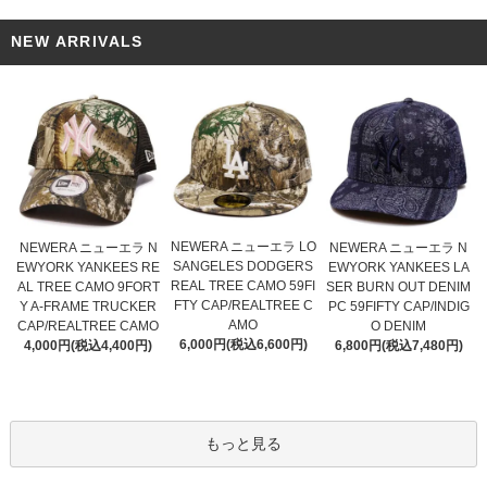
NEW ARRIVALS
NEWERA ニューエラ LO
NEWERA ニューエラ N
NEWERA ニューエラ N
SANGELES DODGERS
EWYORK YANKEES RE
EWYORK YANKEES LA
REAL TREE CAMO 59FI
AL TREE CAMO 9FORT
SER BURN OUT DENIM
FTY CAP/REALTREE C
Y A-FRAME TRUCKER
PC 59FIFTY CAP/INDIG
AMO
CAP/REALTREE CAMO
O DENIM
6,000円(税込6,600円)
4,000円(税込4,400円)
6,800円(税込7,480円)
もっと見る