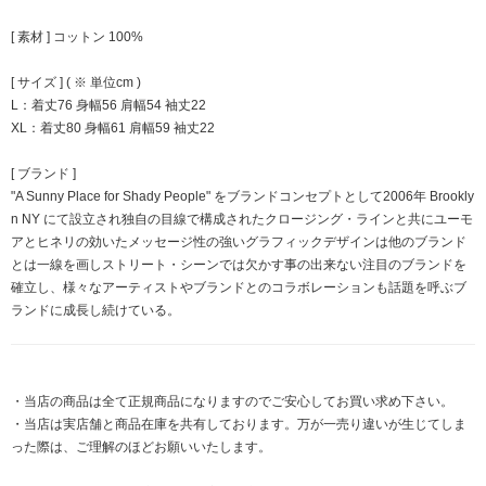
[ 素材 ] コットン 100%
[ サイズ ] ( ※ 単位cm )
L：着丈76 身幅56 肩幅54 袖丈22
XL：着丈80 身幅61 肩幅59 袖丈22
[ ブランド ]
"A Sunny Place for Shady People" をブランドコンセプトとして2006年 Brookly
n NY にて設立され独自の目線で構成されたクロージング・ラインと共にユーモ
アとヒネリの効いたメッセージ性の強いグラフィックデザインは他のブランド
とは一線を画しストリート・シーンでは欠かす事の出来ない注目のブランドを
確立し、様々なアーティストやブランドとのコラボレーションも話題を呼ぶブ
ランドに成長し続けている。
・当店の商品は全て正規商品になりますのでご安心してお買い求め下さい。
・当店は実店舗と商品在庫を共有しております。万が一売り違いが生じてしま
った際は、ご理解のほどお願いいたします。