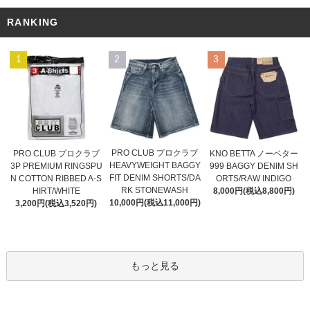
RANKING
1
2
3
PRO CLUB プロクラブ
PRO CLUB プロクラブ
KNO BETTA ノーベター
HEAVYWEIGHT BAGGY
3P PREMIUM RINGSPU
999 BAGGY DENIM SH
FIT DENIM SHORTS/DA
N COTTON RIBBED A-S
ORTS/RAW INDIGO
RK STONEWASH
HIRT/WHITE
8,000円(税込8,800円)
10,000円(税込11,000円)
3,200円(税込3,520円)
もっと見る