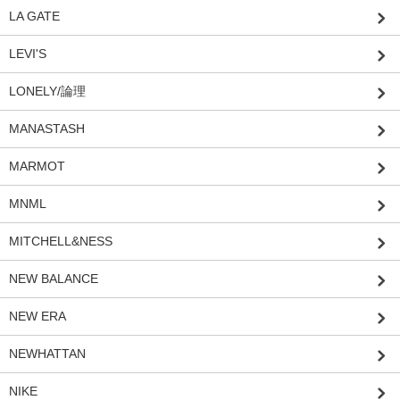
LA GATE
LEVI'S
LONELY/論理
MANASTASH
MARMOT
MNML
MITCHELL&NESS
NEW BALANCE
NEW ERA
NEWHATTAN
NIKE