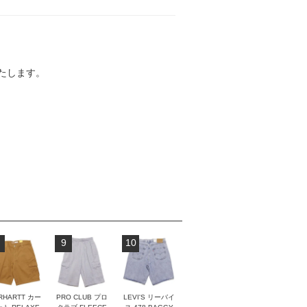
たします。
9
10
RHARTT カー
PRO CLUB プロ
LEVI'S リーバイ