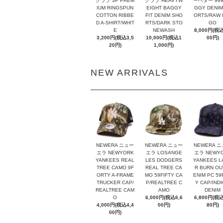
クラブ 3P PREM
クラブ HEAVYW
ーベター 999
IUM RINGSPUN
EIGHT BAGGY
GGY DENIM
COTTON RIBBE
FIT DENIM SHO
ORTS/RAW I
D A-SHIRT/WHIT
RTS/DARK STO
GO
E
NEWASH
8,000円(税込
3,200円(税込3,5
10,000円(税込1
00円)
20円)
1,000円)
NEW ARRIVALS
NEWERA ニュー
NEWERA ニュー
NEWERA 
エラ NEWYORK
エラ LOSANGE
エラ NEWY
YANKEES REAL
LES DODGERS
YANKEES L
TREE CAMO 9F
REAL TREE CA
R BURN OU
ORTY A-FRAME
MO 59FIFTY CA
ENIM PC 59
TRUCKER CAP/
P/REALTREE C
Y CAP/IND
REALTREE CAM
AMO
DENIM
O
6,000円(税込6,6
6,800円(税込
4,000円(税込4,4
00円)
80円)
00円)