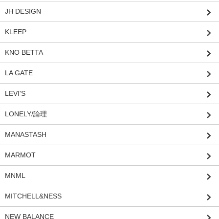
JH DESIGN
KLEEP
KNO BETTA
LA GATE
LEVI'S
LONELY/論理
MANASTASH
MARMOT
MNML
MITCHELL&NESS
NEW BALANCE