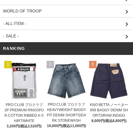
WORLD OF TROOP
- ALL ITEM -
- SALE -
RANKING
1
2
3
PRO CLUB プロクラブ
PRO CLUB プロクラブ
KNO BETTA ノーベター
HEAVYWEIGHT BAGGY
3P PREMIUM RINGSPU
999 BAGGY DENIM SH
FIT DENIM SHORTS/DA
N COTTON RIBBED A-S
ORTS/RAW INDIGO
RK STONEWASH
HIRT/WHITE
8,000円(税込8,800円)
10,000円(税込11,000円)
3,200円(税込3,520円)