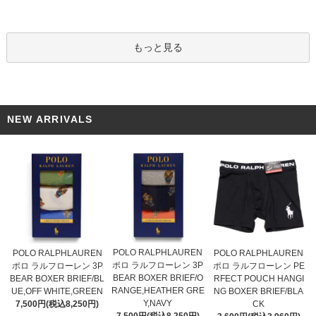
もっと見る
NEW ARRIVALS
POLO RALPHLAUREN
POLO RALPHLAUREN
POLO RALPHLAUREN
ポロ ラルフローレン 3P
ポロ ラルフローレン 3P
ポロ ラルフローレン PE
BEAR BOXER BRIEF/O
BEAR BOXER BRIEF/BL
RFECT POUCH HANGI
RANGE,HEATHER GRE
UE,OFF WHITE,GREEN
NG BOXER BRIEF/BLA
Y,NAVY
7,500円(税込8,250円)
CK