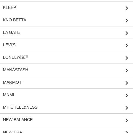
KLEEP
KNO BETTA
LA GATE
LEVI'S
LONELY/論理
MANASTASH
MARMOT
MNML
MITCHELL&NESS
NEW BALANCE
NEW ERA