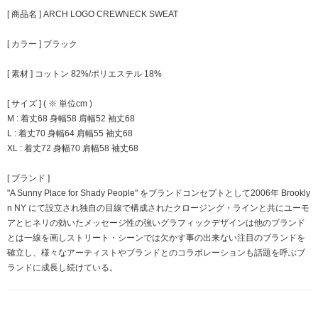
[ 商品名 ] ARCH LOGO CREWNECK SWEAT
[ カラー ] ブラック
[ 素材 ] コットン 82%/ポリエステル 18%
[ サイズ ] ( ※ 単位cm )
M : 着丈68 身幅58 肩幅52 袖丈68
L : 着丈70 身幅64 肩幅55 袖丈68
XL : 着丈72 身幅70 肩幅58 袖丈68
[ ブランド ]
"A Sunny Place for Shady People" をブランドコンセプトとして2006年 Brookly
n NY にて設立され独自の目線で構成されたクロージング・ラインと共にユーモ
アとヒネリの効いたメッセージ性の強いグラフィックデザインは他のブランド
とは一線を画しストリート・シーンでは欠かす事の出来ない注目のブランドを
確立し、様々なアーティストやブランドとのコラボレーションも話題を呼ぶブ
ランドに成長し続けている。