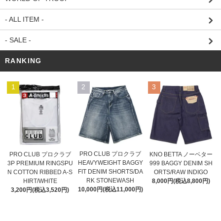
- ALL ITEM -
- SALE -
RANKING
1
2
3
PRO CLUB プロクラブ
PRO CLUB プロクラブ
KNO BETTA ノーベター
HEAVYWEIGHT BAGGY
3P PREMIUM RINGSPU
999 BAGGY DENIM SH
FIT DENIM SHORTS/DA
N COTTON RIBBED A-S
ORTS/RAW INDIGO
RK STONEWASH
HIRT/WHITE
8,000円(税込8,800円)
10,000円(税込11,000円)
3,200円(税込3,520円)