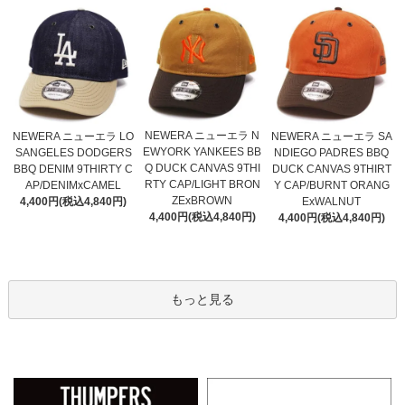
NEWERA ニューエラ N
NEWERA ニューエラ LO
NEWERA ニューエラ SA
EWYORK YANKEES BB
SANGELES DODGERS
NDIEGO PADRES BBQ
Q DUCK CANVAS 9THI
BBQ DENIM 9THIRTY C
DUCK CANVAS 9THIRT
RTY CAP/LIGHT BRON
AP/DENIMxCAMEL
Y CAP/BURNT ORANG
ZExBROWN
4,400円(税込4,840円)
ExWALNUT
4,400円(税込4,840円)
4,400円(税込4,840円)
もっと見る