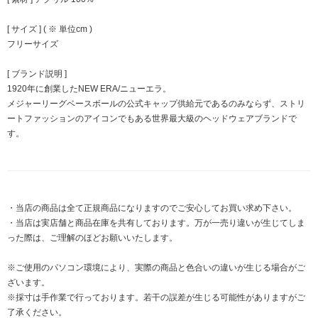
[ サイズ ] ( ※ 単位cm )
フリーサイズ
[ ブランド説明 ]
1920年に創業したNEW ERA/ニューエラ。
メジャーリーグベースボールの公式キャップ供給元であるのみならず、ストリ
ートファッションのアイコンでもある世界最大級のヘッドウェアブランドで
す。
・当店の商品は全て正規商品になりますのでご安心してお買い求め下さい。
・当店は実店舗と商品在庫を共有しております。万が一売り違いが生じてしま
った際は、ご理解のほどお願いいたします。
※ご使用のパソコン環境により、実際の商品と色合いの違いが生じる場合がご
ざいます。
※採寸は手作業で行っております。若干の誤差が生じる可能性がありますがご
了承ください。