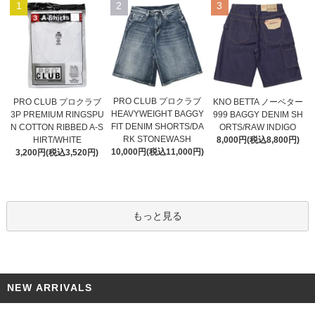
1
2
3
PRO CLUB プロクラブ
PRO CLUB プロクラブ
KNO BETTA ノーベター
HEAVYWEIGHT BAGGY
3P PREMIUM RINGSPU
999 BAGGY DENIM SH
FIT DENIM SHORTS/DA
N COTTON RIBBED A-S
ORTS/RAW INDIGO
RK STONEWASH
HIRT/WHITE
8,000円(税込8,800円)
10,000円(税込11,000円)
3,200円(税込3,520円)
もっと見る
NEW ARRIVALS