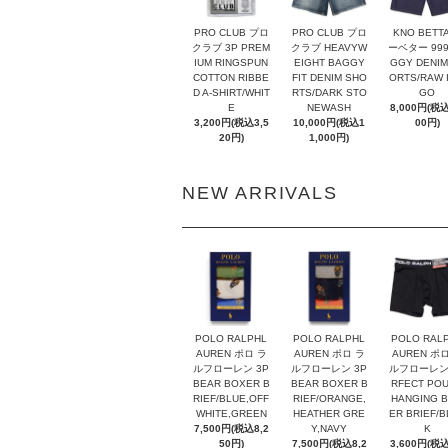
PRO CLUB プロ
PRO CLUB プロ
KNO BETT
クラブ 3P PREM
クラブ HEAVYW
ーベター 999
IUM RINGSPUN
EIGHT BAGGY
GGY DENIM
COTTON RIBBE
FIT DENIM SHO
ORTS/RAW I
D A-SHIRT/WHIT
RTS/DARK STO
GO
E
NEWASH
8,000円(税込
3,200円(税込3,5
10,000円(税込1
00円)
20円)
1,000円)
NEW ARRIVALS
POLO RALPHL
POLO RALPHL
POLO RAL
AUREN ポロ ラ
AUREN ポロ ラ
AUREN ポ
ルフローレン 3P
ルフローレン 3P
ルフローレン
BEAR BOXER B
BEAR BOXER B
RFECT PO
RIEF/BLUE,OFF
RIEF/ORANGE,
HANGING 
WHITE,GREEN
HEATHER GRE
ER BRIEF/B
7,500円(税込8,2
Y,NAVY
K
50円)
7,500円(税込8,2
3,600円(税込