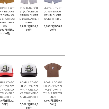
RHARTT カー
PRO CLUB プロ
LEVI'S リーバイ
ト RELAXE
クラブ FLEECE
ス 478 BAGGY
IT RIGBY CA
CARGO SHORT
DENIM SHORT
O SHORTS/C
S 167/HEATHER
S/LIGHT INDIG
HARTT BRO
GREY
O
WN
6,000円(税込6,6
8,000円(税込8,8
,000円(税込1
00円)
00円)
2,100円)
APULCO GO
ACAPULCO GO
ACAPULCO GO
 アカプルコゴ
LD アカプルコゴ
LD アカプルコゴ
ド ONE LO
ールド ONE LO
ールド U WIT I
 TRUCKER C
VE TRUCKER C
T？ S/S TEE/WA
/REDxWHITE
AP/BLACKxWHI
LNUT
500円(税込6,0
TE
8,500円(税込9,3
50円)
5,500円(税込6,0
50円)
50円)