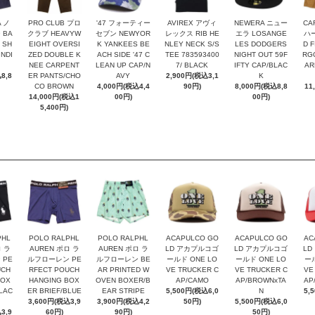
A ノ
PRO CLUB プロ
'47 フォーティー
AVIREX アヴィ
NEWERA ニュー
CA
 BA
クラブ HEAVYW
セブン NEWYOR
レックス RIB HE
エラ LOSANGE
ハー
 SH
EIGHT OVERSI
K YANKEES BE
NLEY NECK S/S
LES DODGERS
D F
NDI
ZED DOUBLE K
ACH SIDE '47 C
TEE 783593400
NIGHT OUT 59F
RG
NEE CARPENT
LEAN UP CAP/N
7/ BLACK
IFTY CAP/BLAC
AR
8,8
ER PANTS/CHO
AVY
2,900円(税込3,1
K
CO BROWN
4,000円(税込4,4
90円)
8,000円(税込8,8
11
14,000円(税込1
00円)
00円)
5,400円)
PHL
POLO RALPHL
POLO RALPHL
ACAPULCO GO
ACAPULCO GO
AC
ロ ラ
AUREN ポロ ラ
AUREN ポロ ラ
LD アカプルコゴ
LD アカプルコゴ
LD
 PE
ルフローレン PE
ルフローレン BE
ールド ONE LO
ールド ONE LO
ール
UCH
RFECT POUCH
AR PRINTED W
VE TRUCKER C
VE TRUCKER C
VE
BOX
HANGING BOX
OVEN BOXER/B
AP/CAMO
AP/BROWNxTA
AP
LAC
ER BRIEF/BLUE
EAR STRIPE
5,500円(税込6,0
N
5,
3,600円(税込3,9
3,900円(税込4,2
50円)
5,500円(税込6,0
3,9
60円)
90円)
50円)