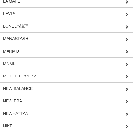
LA GATE
LEVI'S
LONELY/論理
MANASTASH
MARMOT
MNML
MITCHELL&NESS
NEW BALANCE
NEW ERA
NEWHATTAN
NIKE