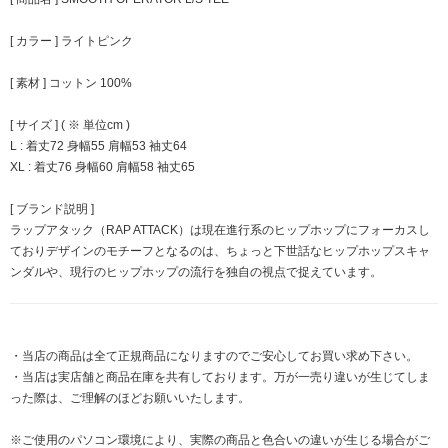
[ カラー ] ライトピンク
[ 素材 ] コットン 100%
[ サイズ ] ( ※ 単位cm )
L : 着丈72 身幅55 肩幅53 袖丈64
XL : 着丈76 身幅60 肩幅58 袖丈65
[ ブランド説明 ]
ラップアタック（RAP ATTACK）は現在進行系のヒップホップにフォーカスし
ておりデザインのモチーフとなるのは、ちょっと下世話なヒップホップスキャ
ンダルや、現行のヒップホップの流行を独自の視点で捉えています。
・当店の商品は全て正規商品になりますのでご安心してお買い求め下さい。
・当店は実店舗と商品在庫を共有しております。万が一売り違いが生じてしま
った際は、ご理解のほどお願いいたします。
※ご使用のパソコン環境により、実際の商品と色合いの違いが生じる場合がご