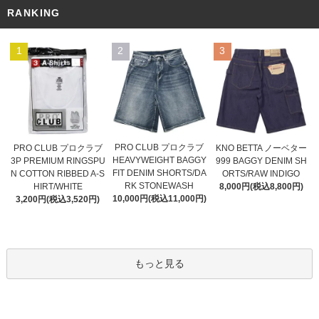
RANKING
1
2
3
PRO CLUB プロクラブ
PRO CLUB プロクラブ
KNO BETTA ノーベター
HEAVYWEIGHT BAGGY
3P PREMIUM RINGSPU
999 BAGGY DENIM SH
FIT DENIM SHORTS/DA
N COTTON RIBBED A-S
ORTS/RAW INDIGO
RK STONEWASH
HIRT/WHITE
8,000円(税込8,800円)
10,000円(税込11,000円)
3,200円(税込3,520円)
もっと見る