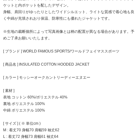
ケットと内ポケットを配したデザイン。
身幅、肩回りがゆったりとしたワイドシルエット、ライトな質感で着心地も良
く中綿が充填されおり保温、防寒性にも優れたジャケットです。
※生地の裁断個所によって写真画像とは柄の配置が異なる場合があります。予
めご了承お願いいたします。
[ ブランド ] WORLD FAMOUS SPORTS/ワールドフェイマススポーツ
[ 商品名 ] INSULATED COTTON HOODED JACKET
[ カラー ] モッシーオークカントリーディーエヌエー
[ 素材 ]
表地 コットン 60%/ポリエステル 40%
裏地 ポリエステル 100%
中綿 ポリエステル 100%
[ サイズ ] ( ※ 単位cm )
M : 着丈70 身幅70 肩幅59 袖丈62
L : 着丈72 身幅73 肩幅61 袖丈64