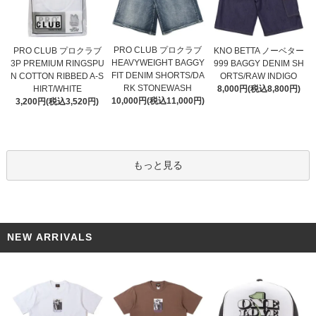
PRO CLUB プロクラブ
PRO CLUB プロクラブ
KNO BETTA ノーベター
HEAVYWEIGHT BAGGY
3P PREMIUM RINGSPU
999 BAGGY DENIM SH
FIT DENIM SHORTS/DA
N COTTON RIBBED A-S
ORTS/RAW INDIGO
RK STONEWASH
HIRT/WHITE
8,000円(税込8,800円)
10,000円(税込11,000円)
3,200円(税込3,520円)
もっと見る
NEW ARRIVALS