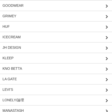
GOODWEAR
GRIMEY
HUF
ICECREAM
JH DESIGN
KLEEP
KNO BETTA
LA GATE
LEVI'S
LONELY/論理
MANASTASH