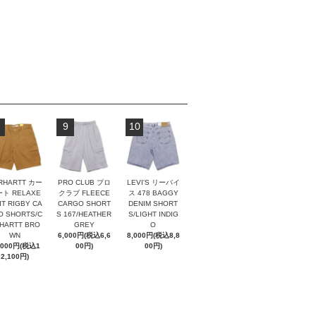
9
10
RHARTT カー
PRO CLUB プロ
LEVI'S リーバイ
ト RELAXE
クラブ FLEECE
ス 478 BAGGY
IT RIGBY CA
CARGO SHORT
DENIM SHORT
O SHORTS/C
S 167/HEATHER
S/LIGHT INDIG
HARTT BRO
GREY
O
WN
6,000円(税込6,6
8,000円(税込8,8
,000円(税込1
00円)
00円)
2,100円)