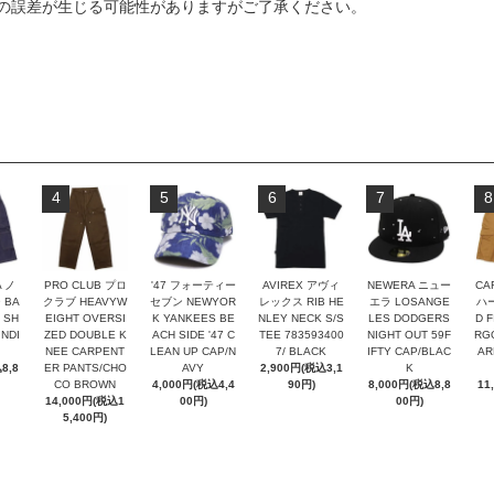
の誤差が生じる可能性がありますがご了承ください。
4
5
6
7
8
A ノ
PRO CLUB プロ
'47 フォーティー
AVIREX アヴィ
NEWERA ニュー
CA
 BA
クラブ HEAVYW
セブン NEWYOR
レックス RIB HE
エラ LOSANGE
ハー
 SH
EIGHT OVERSI
K YANKEES BE
NLEY NECK S/S
LES DODGERS
D F
NDI
ZED DOUBLE K
ACH SIDE '47 C
TEE 783593400
NIGHT OUT 59F
RG
NEE CARPENT
LEAN UP CAP/N
7/ BLACK
IFTY CAP/BLAC
AR
8,8
ER PANTS/CHO
AVY
2,900円(税込3,1
K
CO BROWN
4,000円(税込4,4
90円)
8,000円(税込8,8
11
14,000円(税込1
00円)
00円)
5,400円)