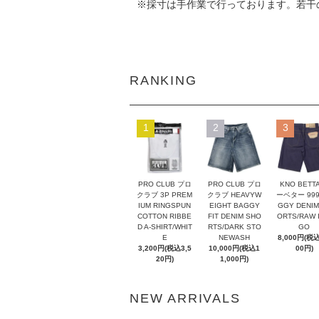
※採寸は手作業で行っております。若干
RANKING
1
2
3
PRO CLUB プロ
PRO CLUB プロ
KNO BETT
クラブ 3P PREM
クラブ HEAVYW
ーベター 999
IUM RINGSPUN
EIGHT BAGGY
GGY DENIM
COTTON RIBBE
FIT DENIM SHO
ORTS/RAW I
D A-SHIRT/WHIT
RTS/DARK STO
GO
E
NEWASH
8,000円(税込
3,200円(税込3,5
10,000円(税込1
00円)
20円)
1,000円)
NEW ARRIVALS