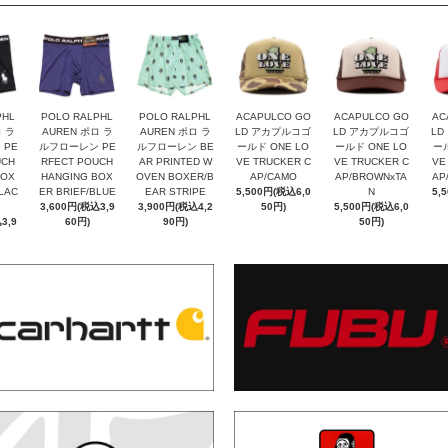
PHL
POLO RALPHL
POLO RALPHL
ACAPULCO GO
ACAPULCO GO
AC
ロ ラ
AUREN ポロ ラ
AUREN ポロ ラ
LD アカプルコゴ
LD アカプルコゴ
LD
 PE
ルフローレン PE
ルフローレン BE
ールド ONE LO
ールド ONE LO
ール
UCH
RFECT POUCH
AR PRINTED W
VE TRUCKER C
VE TRUCKER C
VE
BOX
HANGING BOX
OVEN BOXER/B
AP/CAMO
AP/BROWNxTA
AP
LAC
ER BRIEF/BLUE
EAR STRIPE
5,500円(税込6,0
N
5,
3,600円(税込3,9
3,900円(税込4,2
50円)
5,500円(税込6,0
3,9
60円)
90円)
50円)