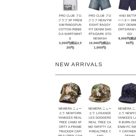
PRO CLUB プロ
PRO CLUB プロ
KNO BETT
クラブ 3P PREM
クラブ HEAVYW
ーベター 999
IUM RINGSPUN
EIGHT BAGGY
GGY DENIM
COTTON RIBBE
FIT DENIM SHO
ORTS/RAW I
D A-SHIRT/WHIT
RTS/DARK STO
GO
E
NEWASH
8,000円(税込
3,200円(税込3,5
10,000円(税込1
00円)
20円)
1,000円)
NEW ARRIVALS
NEWERA ニュー
NEWERA ニュー
NEWERA 
エラ NEWYORK
エラ LOSANGE
エラ NEWY
YANKEES REAL
LES DODGERS
YANKEES L
TREE CAMO 9F
REAL TREE CA
R BURN OU
ORTY A-FRAME
MO 59FIFTY CA
ENIM PC 59
TRUCKER CAP/
P/REALTREE C
Y CAP/IND
REALTREE CAM
AMO
DENIM