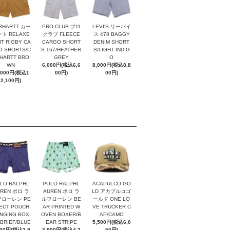
RHARTT カー
PRO CLUB プロ
LEVI'S リーバイ
ト RELAXE
クラブ FLEECE
ス 478 BAGGY
IT RIGBY CA
CARGO SHORT
DENIM SHORT
O SHORTS/C
S 167/HEATHER
S/LIGHT INDIG
HARTT BRO
GREY
O
WN
6,000円(税込6,6
8,000円(税込8,8
,000円(税込1
00円)
00円)
2,100円)
LO RALPHL
POLO RALPHL
ACAPULCO GO
REN ポロ ラ
AUREN ポロ ラ
LD アカプルコゴ
ローレン PE
ルフローレン BE
ールド ONE LO
ECT POUCH
AR PRINTED W
VE TRUCKER C
NGING BOX
OVEN BOXER/B
AP/CAMO
 BRIEF/BLUE
EAR STRIPE
5,500円(税込6,0
600円(税込3,9
3,900円(税込4,2
50円)