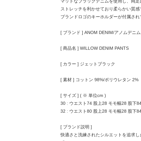
マッドなブラックデニムを使用し、両足
ストレッチを利かせており柔らかい質感
ブランドロゴのキーホルダーが付属され
[ ブランド ] ANOM DENIM/アノムデニム
[ 商品名 ] WILLOW DENIM PANTS
[ カラー ] ジェットブラック
[ 素材 ] コットン 98%/ポリウレタン 2%
[ サイズ ] ( ※ 単位cm )
30 : ウエスト74 股上28 モモ幅28 股下8
32 : ウエスト80 股上28 モモ幅28 股下8
[ ブランド説明 ]
快適さと洗練されたシルエットを追求したU