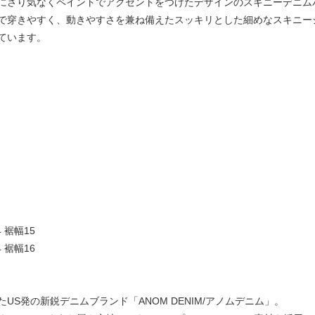
にさり気なくペイントでアクセントをつけたデザインのスキニーデニム
で穿きやすく、動きやすさを兼ね備えたスッキリとした細めなスキニー
ています。
4 裾幅15
4 裾幅16
S発の新鋭デニムブランド「ANOM DENIM/アノムデニム」。