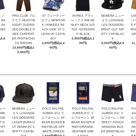
A ノ
PRO CLUB プロ
'47 フォーティー
AVIREX アヴィ
NEWERA ニュー
CA
 BA
クラブ HEAVYW
セブン NEWYOR
レックス RIB HE
エラ LOSANGE
ハー
 SH
EIGHT OVERSI
K YANKEES BE
NLEY NECK S/S
LES DODGERS
D F
NDI
ZED DOUBLE K
ACH SIDE '47 C
TEE 783593400
NIGHT OUT 59F
RG
NEE CARPENT
LEAN UP CAP/N
7/ BLACK
IFTY CAP/BLAC
AR
8,8
ER PANTS/CHO
AVY
2,900円(税込3,1
K
CO BROWN
4,000円(税込4,4
90円)
8,000円(税込8,8
11
14,000円(税込1
00円)
00円)
5,400円)
ニュー
NEWERA ニュー
POLO RALPHL
POLO RALPHL
POLO RALPHL
PO
ORK
エラ LOSANGE
AUREN ポロ ラ
AUREN ポロ ラ
AUREN ポロ ラ
AU
ASE
LES DODGERS
ルフローレン 3P
ルフローレン 3P
ルフローレン PE
ルフ
T D
LASER BURN O
BEAR BOXER B
BEAR BOXER B
RFECT POUCH
RF
FIFT
UT DENIM PC 5
RIEF/BLUE,OFF
RIEF/ORANGE,
HANGING BOX
HA
IGO
9FIFTY CAP/BL
WHITE,GREEN
HEATHER GRE
ER BRIEF/BLAC
ER
ACK
7,500円(税込8,2
Y,NAVY
K
3,