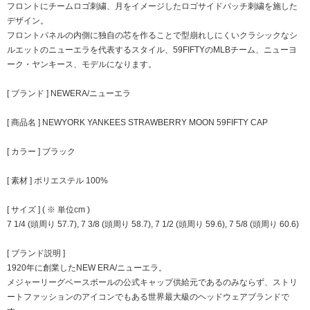
フロントにチームロゴ刺繍、月をイメージしたロゴサイドパッチ刺繍を施した
デザイン。
フロントパネルの内側に独自の芯を作ることで型崩れしにくいクラシックなシ
ルエットのニューエラを代表するスタイル、59FIFTYのMLBチーム、ニューヨ
ーク・ヤンキース、モデルになります。
[ ブランド ] NEWERA/ニューエラ
[ 商品名 ] NEWYORK YANKEES STRAWBERRY MOON 59FIFTY CAP
[ カラー ] ブラック
[ 素材 ] ポリエステル 100%
[ サイズ ] ( ※ 単位cm )
7 1/4 (頭周り 57.7), 7 3/8 (頭周り 58.7), 7 1/2 (頭周り 59.6), 7 5/8 (頭周り 60.6)
[ ブランド説明 ]
1920年に創業したNEW ERA/ニューエラ。
メジャーリーグベースボールの公式キャップ供給元であるのみならず、ストリ
ートファッションのアイコンでもある世界最大級のヘッドウェアブランドで