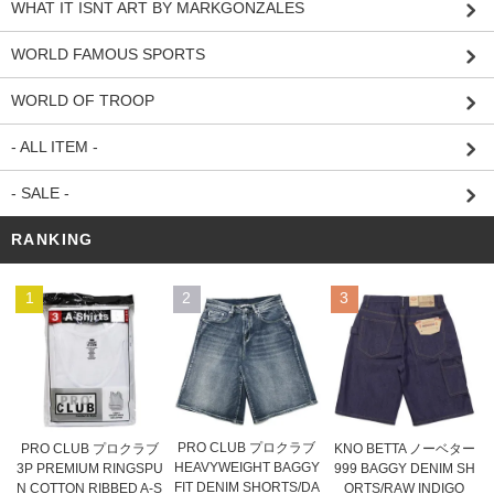
WHAT IT ISNT ART BY MARKGONZALES
WORLD FAMOUS SPORTS
WORLD OF TROOP
- ALL ITEM -
- SALE -
RANKING
1
2
3
PRO CLUB プロクラブ
PRO CLUB プロクラブ
KNO BETTA ノーベター
HEAVYWEIGHT BAGGY
3P PREMIUM RINGSPU
999 BAGGY DENIM SH
FIT DENIM SHORTS/DA
N COTTON RIBBED A-S
ORTS/RAW INDIGO