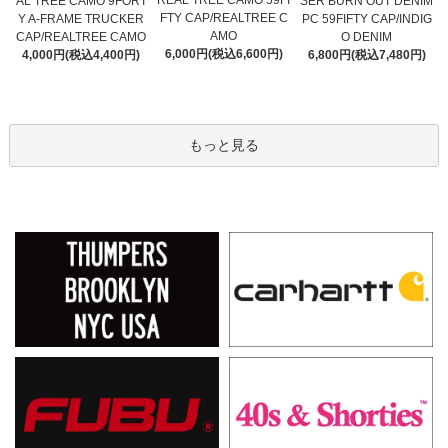
REAL TREE CAMO 59FI
AL TREE CAMO 9FORT
SER BURN OUT DENIM
FTY CAP/REALTREE C
Y A-FRAME TRUCKER
PC 59FIFTY CAP/INDIG
AMO
CAP/REALTREE CAMO
O DENIM
6,000円(税込6,600円)
4,000円(税込4,400円)
6,800円(税込7,480円)
もっと見る