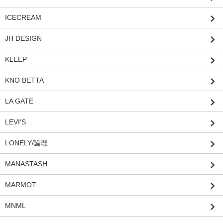
ICECREAM
JH DESIGN
KLEEP
KNO BETTA
LA GATE
LEVI'S
LONELY/論理
MANASTASH
MARMOT
MNML