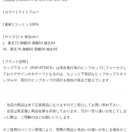
[ カラー ] ライトブルー
[ 素材 ] コットン 100%
[ サイズ ] ( ※ 単位cm )
L : 着丈72 身幅55 肩幅53 袖丈64
XL : 着丈76 身幅60 肩幅58 袖丈65
[ ブランド説明 ]
ラップアタック（RAP ATTACK）は現在進行系のヒップホップにフォーカスし
ておりデザインのモチーフとなるのは、ちょっと下世話なヒップホップスキャ
ンダルや、現行のヒップホップの流行を独自の視点で捉えています。
・当店の商品は全て正規商品になりますのでご安心してお買い求め下さい。
・当店は実店舗と商品在庫を共有しております。万が一売り違いが生じてしま
った際は、ご理解のほどお願いいたします。
※ご使用のパソコン環境により、実際の商品と色合いの違いが生じる場合がご