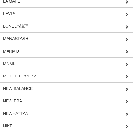
LA GATE
LEVI'S
LONELY/論理
MANASTASH
MARMOT
MNML
MITCHELL&NESS
NEW BALANCE
NEW ERA
NEWHATTAN
NIKE