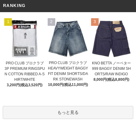
RANKING
1
2
3
PRO CLUB プロクラブ
PRO CLUB プロクラブ
KNO BETTA ノーベター
HEAVYWEIGHT BAGGY
3P PREMIUM RINGSPU
999 BAGGY DENIM SH
FIT DENIM SHORTS/DA
N COTTON RIBBED A-S
ORTS/RAW INDIGO
RK STONEWASH
HIRT/WHITE
8,000円(税込8,800円)
10,000円(税込11,000円)
3,200円(税込3,520円)
もっと見る