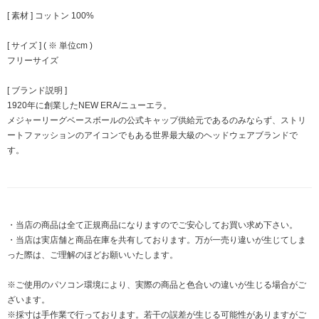
[ 素材 ] コットン 100%
[ サイズ ] ( ※ 単位cm )
フリーサイズ
[ ブランド説明 ]
1920年に創業したNEW ERA/ニューエラ。
メジャーリーグベースボールの公式キャップ供給元であるのみならず、ストリ
ートファッションのアイコンでもある世界最大級のヘッドウェアブランドで
す。
・当店の商品は全て正規商品になりますのでご安心してお買い求め下さい。
・当店は実店舗と商品在庫を共有しております。万が一売り違いが生じてしま
った際は、ご理解のほどお願いいたします。
※ご使用のパソコン環境により、実際の商品と色合いの違いが生じる場合がご
ざいます。
※採寸は手作業で行っております。若干の誤差が生じる可能性がありますがご