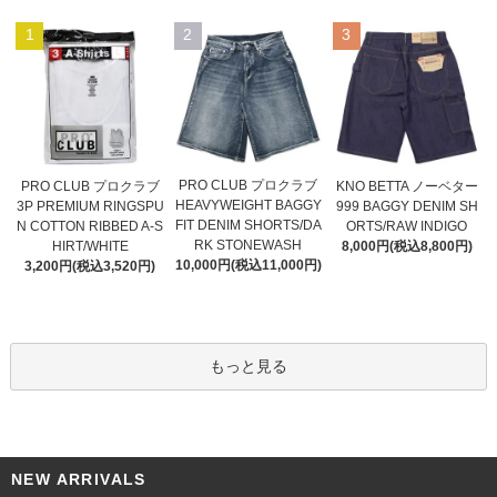
1
2
3
PRO CLUB プロクラブ
PRO CLUB プロクラブ
KNO BETTA ノーベター
HEAVYWEIGHT BAGGY
3P PREMIUM RINGSPU
999 BAGGY DENIM SH
FIT DENIM SHORTS/DA
N COTTON RIBBED A-S
ORTS/RAW INDIGO
RK STONEWASH
HIRT/WHITE
8,000円(税込8,800円)
10,000円(税込11,000円)
3,200円(税込3,520円)
もっと見る
NEW ARRIVALS