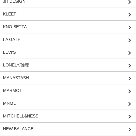
JH DESIGN
KLEEP
KNO BETTA
LA GATE
LEVI'S
LONELY/論理
MANASTASH
MARMOT
MNML
MITCHELL&NESS
NEW BALANCE