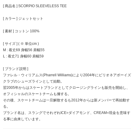
[ 商品名 ] SCORPIO SLEEVELESS TEE
[ カラー ] ジェットセット
[ 素材 ] コットン 100%
[ サイズ ] ( ※ 単位cm )
M : 着丈69 身幅56 肩幅55
L : 着丈71 身幅60 肩幅59
[ ブランド説明 ]
ファレル・ウィリアムス(Pharrell Williams)により2004年にビリオネアボーイズ
クラブのシューズラインとして始動。
翌2005年からはスケートブランドとしてクロージングラインも販売を開始し、
オフィシャルのスケートチームも擁する。
その後、スケートチームは一旦解散するも2012年からは新メンバーで再始動す
る。
ブランド名は、スラングでそれぞれICE=ダイアモンド、CREAM=現金を意味す
る事に由来しています。