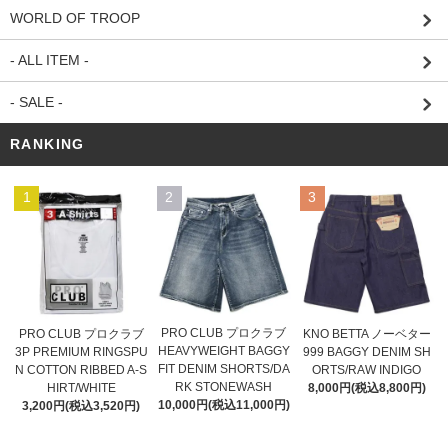
WORLD OF TROOP
- ALL ITEM -
- SALE -
RANKING
1
2
3
PRO CLUB プロクラブ
PRO CLUB プロクラブ
KNO BETTA ノーベター
HEAVYWEIGHT BAGGY
3P PREMIUM RINGSPU
999 BAGGY DENIM SH
FIT DENIM SHORTS/DA
N COTTON RIBBED A-S
ORTS/RAW INDIGO
RK STONEWASH
HIRT/WHITE
8,000円(税込8,800円)
10,000円(税込11,000円)
3,200円(税込3,520円)