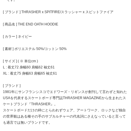
[ ブランド ] THRASHER x SPITFIRE/スラッシャー x スピットファイア
[ 商品名 ] THE END OATH HOODIE
[ カラー ] ネイビー
[ 素材 ] ポリエステル 50%/コットン 50%
[ サイズ ] ( ※ 単位cm )
L : 着丈72 身幅60 肩幅62 袖丈61
XL : 着丈75 身幅63 肩幅65 袖丈61
[ ブランド ]
1981年にサンフランシスコでエドワーズ・リギンスが創刊して言わずと知れた
USAを代表するスケートボード専門誌THRASHER MAGAZINEから生まれたス
ケートブランド『THRASHER』。
スケートボードだけの枠にとらわれずウェア、アートワーク、ロックなど独自
の世界観はある種その手のサブカルチャーの代名詞にさえなっていると言って
も過言では無いブランドです。