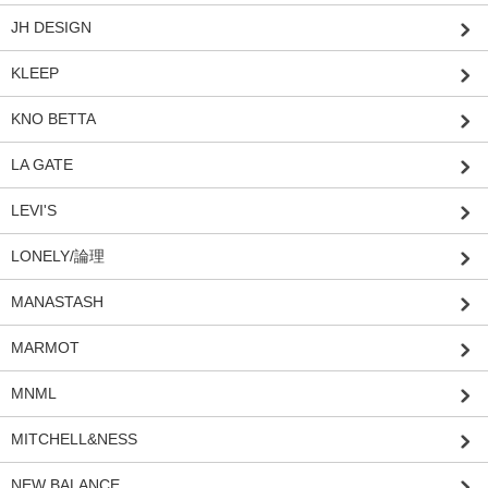
JH DESIGN
KLEEP
KNO BETTA
LA GATE
LEVI'S
LONELY/論理
MANASTASH
MARMOT
MNML
MITCHELL&NESS
NEW BALANCE