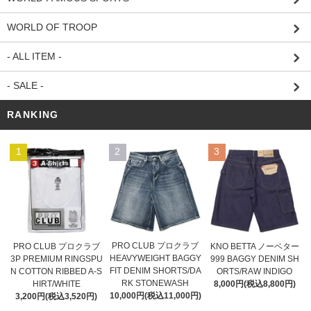
WORLD OF TROOP
- ALL ITEM -
- SALE -
RANKING
1
2
3
PRO CLUB プロクラブ
PRO CLUB プロクラブ
KNO BETTA ノーベター
HEAVYWEIGHT BAGGY
3P PREMIUM RINGSPU
999 BAGGY DENIM SH
FIT DENIM SHORTS/DA
N COTTON RIBBED A-S
ORTS/RAW INDIGO
RK STONEWASH
HIRT/WHITE
8,000円(税込8,800円)
10,000円(税込11,000円)
3,200円(税込3,520円)