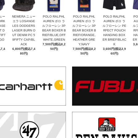
ニュー
NEWERA ニュー
POLO RALPHL
POLO RALPHL
POLO RALPHL
PO
ORK
エラ LOSANGE
AUREN ポロ ラ
AUREN ポロ ラ
AUREN ポロ ラ
AU
ASE
LES DODGERS
ルフローレン 3P
ルフローレン 3P
ルフローレン PE
ルフ
T D
LASER BURN O
BEAR BOXER B
BEAR BOXER B
RFECT POUCH
RF
FIFT
UT DENIM PC 5
RIEF/BLUE,OFF
RIEF/ORANGE,
HANGING BOX
HA
IGO
9FIFTY CAP/BL
WHITE,GREEN
HEATHER GRE
ER BRIEF/BLAC
ER
ACK
7,500円(税込8,2
Y,NAVY
K
3,
7,4
6,800円(税込7,4
50円)
7,500円(税込8,2
3,600円(税込3,9
80円)
50円)
60円)