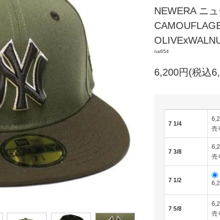
NEWERA ニュ
CAMOUFLAGE
OLIVExWALN
na654
6,200円(税込6,
6,
7 1/4
売
6,
7 3/8
売
7 1/2
6,
6,
7 5/8
売