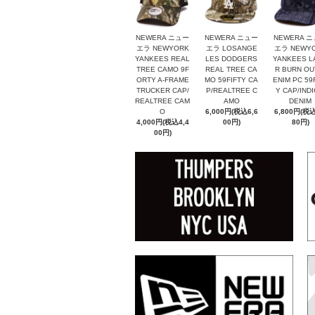
NEWERA ニュー
NEWERA ニュー
NEWERA 
エラ NEWYORK
エラ LOSANGE
エラ NEWY
YANKEES REAL
LES DODGERS
YANKEES L
TREE CAMO 9F
REAL TREE CA
R BURN OU
ORTY A-FRAME
MO 59FIFTY CA
ENIM PC 59
TRUCKER CAP/
P/REALTREE C
Y CAP/IND
REALTREE CAM
AMO
DENIM
O
6,000円(税込6,6
6,800円(税込
4,000円(税込4,4
00円)
80円)
00円)