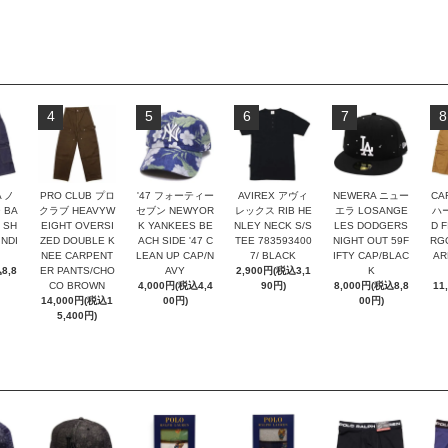
4
5
6
7
8
A ノ
PRO CLUB プロ
'47 フォーティー
AVIREX アヴィ
NEWERA ニュー
CA
 BA
クラブ HEAVYW
セブン NEWYOR
レックス RIB HE
エラ LOSANGE
ハー
 SH
EIGHT OVERSI
K YANKEES BE
NLEY NECK S/S
LES DODGERS
D F
NDI
ZED DOUBLE K
ACH SIDE '47 C
TEE 783593400
NIGHT OUT 59F
RG
NEE CARPENT
LEAN UP CAP/N
7/ BLACK
IFTY CAP/BLAC
AR
8,8
ER PANTS/CHO
AVY
2,900円(税込3,1
K
CO BROWN
4,000円(税込4,4
90円)
8,000円(税込8,8
11
14,000円(税込1
00円)
00円)
5,400円)