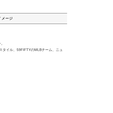
イメージ
ン。
ル、59FIFTYのMLBチーム、ニュ