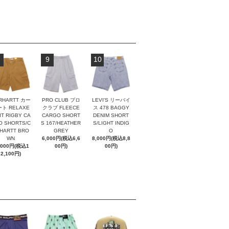
9
10
RHARTT カー
PRO CLUB プロ
LEVI'S リーバイ
ト RELAXE
クラブ FLEECE
ス 478 BAGGY
IT RIGBY CA
CARGO SHORT
DENIM SHORT
O SHORTS/C
S 167/HEATHER
S/LIGHT INDIG
HARTT BRO
GREY
O
WN
6,000円(税込6,6
8,000円(税込8,8
,000円(税込1
00円)
00円)
2,100円)