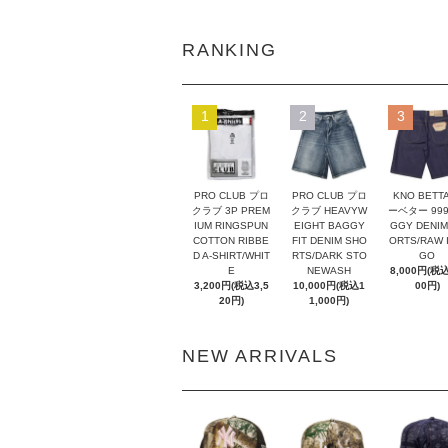
RANKING
1
2
3
PRO CLUB プロ
PRO CLUB プロ
KNO BETT
クラブ 3P PREM
クラブ HEAVYW
ーベター 999
IUM RINGSPUN
EIGHT BAGGY
GGY DENIM
COTTON RIBBE
FIT DENIM SHO
ORTS/RAW I
D A-SHIRT/WHIT
RTS/DARK STO
GO
E
NEWASH
8,000円(税込
3,200円(税込3,5
10,000円(税込1
00円)
20円)
1,000円)
NEW ARRIVALS