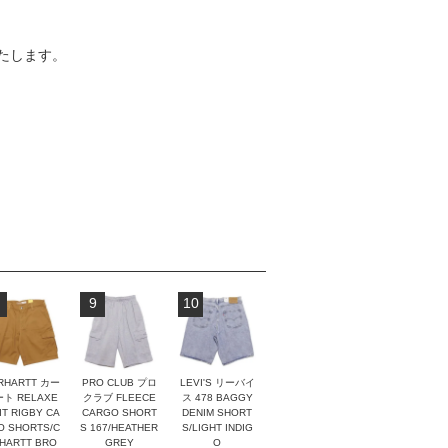
たします。
9
10
RHARTT カー
PRO CLUB プロ
LEVI'S リーバイ
ト RELAXE
クラブ FLEECE
ス 478 BAGGY
IT RIGBY CA
CARGO SHORT
DENIM SHORT
O SHORTS/C
S 167/HEATHER
S/LIGHT INDIG
HARTT BRO
GREY
O