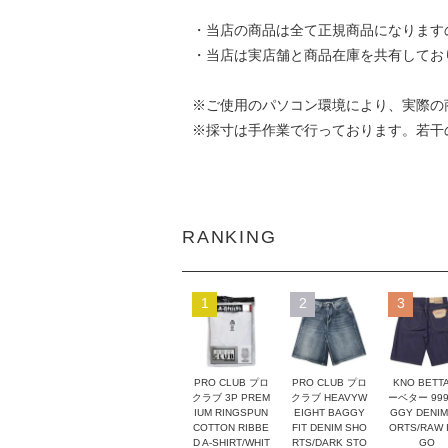
・当店の商品は全て正規商品になります
・当店は実店舗と商品在庫を共有してお
※ご使用のパソコン環境により、実際の
※採寸は手作業で行っております。若干
RANKING
1
2
3
PRO CLUB プロ
PRO CLUB プロ
KNO BETT
クラブ 3P PREM
クラブ HEAVYW
ーベター 999
IUM RINGSPUN
EIGHT BAGGY
GGY DENIM
COTTON RIBBE
FIT DENIM SHO
ORTS/RAW I
D A-SHIRT/WHIT
RTS/DARK STO
GO