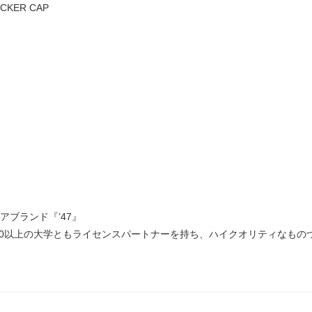
UCKER CAP
アブランド『’47』
く、650以上の大学ともライセンスパートナーを持ち、ハイクオリティなも