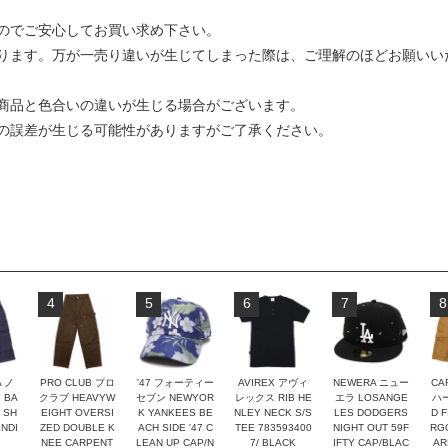
のでご安心してお買い求め下さい。
ります。万が一売り違いが生じてしまった際は、ご理解のほどお願いい
商品と色合いの違いが生じる場合がございます。
の誤差が生じる可能性がありますがご了承ください。
4
5
6
7
8
A ノ
PRO CLUB プロ
'47 フォーティー
AVIREX アヴィ
NEWERA ニュー
CA
 BA
クラブ HEAVYW
セブン NEWYOR
レックス RIB HE
エラ LOSANGE
ハー
 SH
EIGHT OVERSI
K YANKEES BE
NLEY NECK S/S
LES DODGERS
D F
NDI
ZED DOUBLE K
ACH SIDE '47 C
TEE 783593400
NIGHT OUT 59F
RG
NEE CARPENT
LEAN UP CAP/N
7/ BLACK
IFTY CAP/BLAC
AR