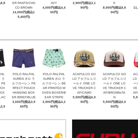
8,8
ER PANTS/CHO
AVY
2,900円(税込3,1
K
CO BROWN
4,000円(税込4,4
90円)
8,000円(税込8,8
11
14,000円(税込1
00円)
00円)
5,400円)
PHL
POLO RALPHL
POLO RALPHL
ACAPULCO GO
ACAPULCO GO
AC
ロ ラ
AUREN ポロ ラ
AUREN ポロ ラ
LD アカプルコゴ
LD アカプルコゴ
LD
 PE
ルフローレン PE
ルフローレン BE
ールド ONE LO
ールド ONE LO
ール
UCH
RFECT POUCH
AR PRINTED W
VE TRUCKER C
VE TRUCKER C
VE
BOX
HANGING BOX
OVEN BOXER/B
AP/CAMO
AP/BROWNxTA
AP
LAC
ER BRIEF/BLUE
EAR STRIPE
5,500円(税込6,0
N
5,
3,600円(税込3,9
3,900円(税込4,2
50円)
5,500円(税込6,0
3,9
60円)
90円)
50円)